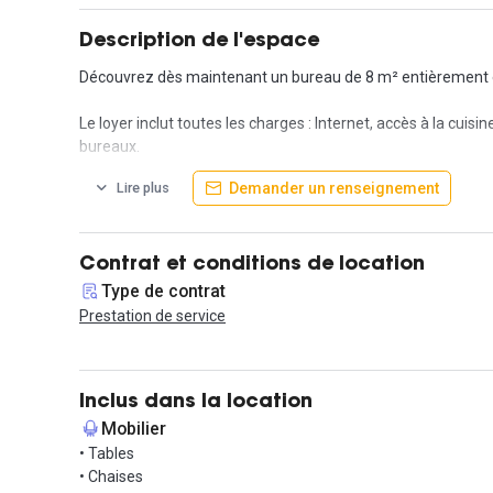
Description de l'espace
Découvrez dès maintenant un bureau de 8 m² entièrement équ
Le loyer inclut toutes les charges : Internet, accès à la cuis
bureaux.
Demander un renseignement
Lire plus
Vous bénéficierez d'un accès 24h/24, 7j/7, ainsi que d'une s
Vous trouverez également différentes typologies de bureau
Situé au cœur de Paris, rue Royale, ce centre d’affaires fl
Contrat et conditions de location
Type de contrat
Ne manquez pas l'occasion de rejoindre le Centre d'Affaires
Prestation de service
Contactez-nous pour une visite !
Inclus dans la location
Mobilier
• Tables
• Chaises