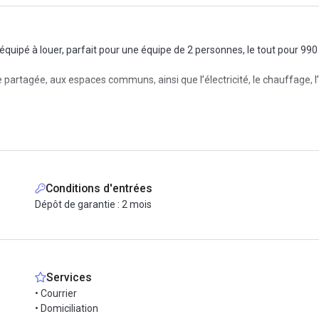
ipé à louer, parfait pour une équipe de 2 personnes, le tout pour 990 
ine partagée, aux espaces communs, ainsi que l’électricité, le chauffage, 
alle de réunion.
x pour répondre à vos besoins professionnels.
ambant neuf a été entièrement rénové et aménagé pour garantir un confor
Conditions d'entrées
 Rue Royale dès aujourd'hui et profitez d'un environnement de travail ex
Dépôt de garantie : 2 mois
Services
• Courrier
• Domiciliation