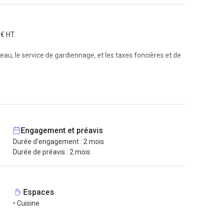
€ HT.
l’eau, le service de gardiennage, et les taxes foncières et de
t de travail optimal.
Engagement et préavis
ceptionnel au cœur de la capitale française !
Durée d'engagement : 2 mois
Durée de préavis : 2 mois
Espaces
• Cuisine