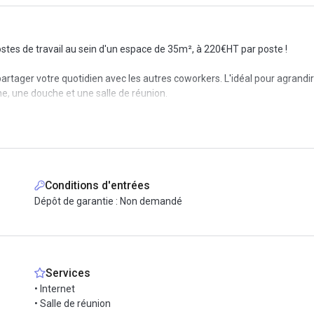
stes de travail au sein d'un espace de 35m², à 220€HT par poste !
partager votre quotidien avec les autres coworkers. L'idéal pour agrandir
 une douche et une salle de réunion.
de la facilité d'accès aux transports en commun ainsi que de nombreux 
Conditions d'entrées
Dépôt de garantie : Non demandé
Services
• Internet
• Salle de réunion