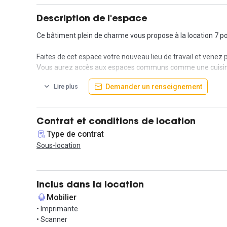
Description de l'espace
Ce bâtiment plein de charme vous propose à la location 7 po
Faites de cet espace votre nouveau lieu de travail et venez 
Vous aurez accès aux espaces communs comme une cuisine,
Demander un renseignement
Lire plus
Situé à Bordeaux proche de la gare, vous pourrez profiter 
N'hésitez plus, venez vite visiter ce cocon !
Contrat et conditions de location
Type de contrat
Sous-location
Inclus dans la location
Mobilier
• Imprimante
• Scanner