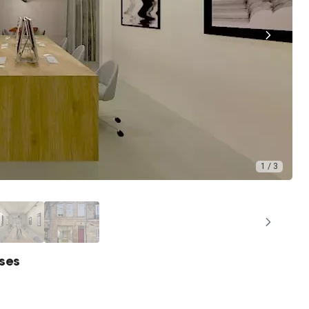
1 / 3
ises