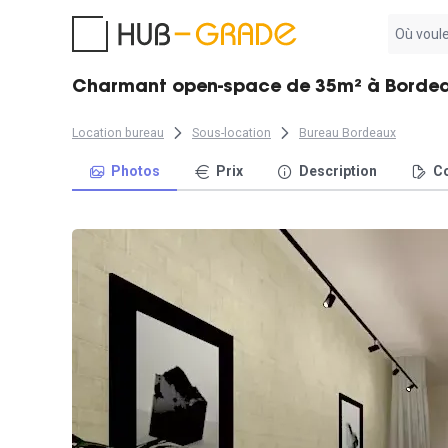
Aucun
résultat
trouvé
Charmant open-space de 35m² à Borde
Location bureau
Sous-location
Bureau Bordeaux
Photos
Prix
Description
Co