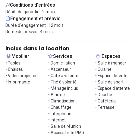
Conditions d'entrées
Il s'agit d'une solution flexible : des bureaux privatifs pour
Dépôt de garantie : 2 mois
échapper aux baux traditionnels et choisir un cadre de travail
Engagement et préavis
inspirant sans engagement à long terme. C'est exactement ce
Durée d'engagement : 12 mois
qui est proposé par ce coworking !
Durée de préavis : 4 mois
Les bureaux sont conçus pour votre bien-être, avec un mobilier
ergonomique, un confort acoustique et une lumière naturelle
Inclus dans la location
pour un environnement de travail sans nuisances. Les espaces
Mobilier
Services
Espaces
modulables et collaboratifs sont idéaux pour stimuler votre
• Tables
• Domiciliation
• Salle à manger
créativité et favoriser la collaboration. Profitez également des
• Chaises
• Ascenseur
• Cuisine
zones de détente équipées pour la musique, le sport et le repos
• Vidéo projecteur
• Café à volonté
• Espace détente
afin de vous relaxer.
• Imprimante
• Thé à volonté
• Salle de sport
• Ménage inclus
• Espace d'attente
De nombreux services sont inclus : des boissons chaudes à
• Alarme
• Douche
volonté, une équipe dynamique à votre service, des opportunités
• Climatisation
• Caféteria
d'échange et d'apprentissage, une connexion internet haut débit
• Chauffage
• Terrasse
et illimitée, des imprimantes professionnelles, une boutique
• Interphone
design d'accessoires de bureau, un parking sécurisé, des salles de
• Internet
réunion high-tech et modulables.
• Salle de réunion
En plus, dans l'espace lyonnais, vous disposez également d'une
• Accessibilité PMR