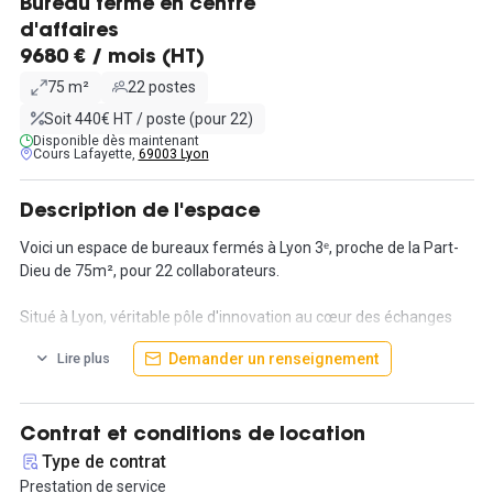
Bureau fermé en centre
d'affaires
9680 € / mois (HT)
75 m²
22 postes
Soit 440€ HT / poste (pour 22)
Disponible dès maintenant
Cours Lafayette,
69003 Lyon
Description de l'espace
Voici un espace de bureaux fermés à Lyon 3ᵉ, proche de la Part-
Dieu de 75m², pour 22 collaborateurs.
Situé à Lyon, véritable pôle d'innovation au cœur des échanges
internationaux, cette ville distingue par son dynamisme et son
Demander un renseignement
Lire plus
audace. Niché dans le quartier animé de la Part-Dieu, cet espace
de coworking moderne se trouve au centre du deuxième quartier
d'affaires de France. Situé à quelques pas des Halles Paul Bocuse
et de la Gare Part-Dieu, cet emplacement privilégié offre une
Contrat et conditions de location
accessibilité optimale et une immersion totale dans la vie
Type de contrat
culturelle lyonnaise.
Prestation de service