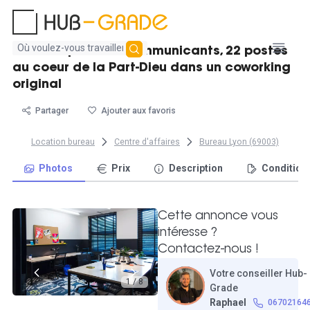
Aucun
Bureaux privatifs communicants, 22 postes
résultat
au coeur de la Part-Dieu dans un coworking
trouvé
original
Partager
Ajouter aux favoris
Location bureau
Centre d'affaires
Bureau Lyon (69003)
Photos
Prix
Description
Condition
Cette annonce vous
intéresse ?
Contactez-nous !
Votre conseiller Hub-
1 / 8
Grade
Raphael
06702164