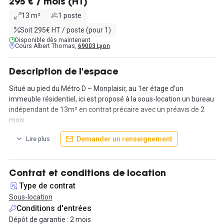
295 € / mois (HT)
13 m²
1 poste
Soit 295€ HT / poste (pour 1)
Disponible dès maintenant
Cours Albert Thomas,
69003 Lyon
Description de l'espace
Situé au pied du Métro D – Monplaisir, au 1er étage d’un
immeuble résidentiel, ici est proposé à la sous-location un bureau
indépendant de 13m² en contrat précaire avec un préavis de 2
mois.
Ce bureau lumineux offre une vue dégagée sur la place Ambroise
Demander un renseignement
Lire plus
Courtois, créant un environnement de travail agréable et
inspirant.
Formule "plug & play" TOUT COMPRIS :
Contrat et conditions de location
3 jours/semaine : 295€HT/mois
Type de contrat
2 jours/semaine : 225€HT/mois
Sous-location
1 jour/semaine : 135€HT/mois
Conditions d'entrées
Dépôt de garantie : 2 mois