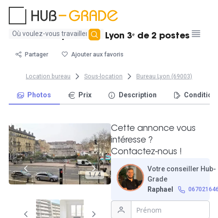
Aucun
Bureau privatif à Lyon 3ᵉ de 2 postes
résultat
trouvé
Partager
Ajouter aux favoris
Location bureau
Sous-location
Bureau Lyon (69003)
Photos
Prix
Description
Condition
Cette annonce vous
intéresse ?
Contactez-nous !
Votre conseiller Hub-
1 / 4
Grade
Raphael
06702164