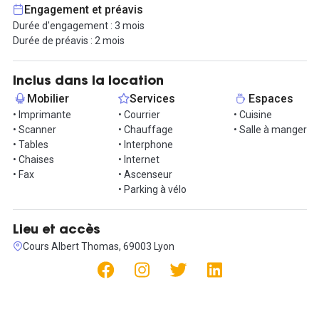
Sont incluses les charges (eau froide, électricité, chauffage) et
Engagement et préavis
les prestations "plug & play" (accès à la fibre filaire et Wi-Fi),
Durée d'engagement : 3 mois
garantissant une installation rapide et sans tracas.
Durée de préavis : 2 mois
Une machine à café, un réfrigérateur et un four micro-ondes sont
en accès libre dans le bureau voisin, ajoutant à votre confort
quotidien.
Inclus dans la location
Mobilier
Services
Espaces
Installez-vous dans ce lieu pour partager ce bureau dans une
• Imprimante
• Courrier
• Cuisine
ambiance studieuse, mais décontractée.
• Scanner
• Chauffage
• Salle à manger
• Tables
• Interphone
Rejoignez cet espace et profitez d'un espace de travail convivial
• Chaises
• Internet
et fonctionnel au cœur de Lyon 3 !
• Fax
• Ascenseur
• Parking à vélo
NB : Notre bail est un bail industriel et commercial, nous ne
pouvons pas accueillir de profession libérale.
Lieu et accès
Cours Albert Thomas, 69003 Lyon