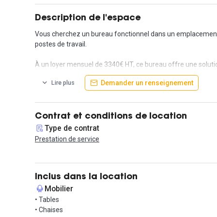
Description de l'espace
Vous cherchez un bureau fonctionnel dans un emplacement cen
postes de travail.
À un loyer mensuel de 3340€ HT, ce bureau offre une solutio
l'accès à un réceptionniste, ainsi que le ménage régulier, v
Demander un renseignement
Lire plus
De plus, profitez du confort avec le chauffage, la climatisat
Cet espace comprend également une cuisine équipée pour vo
Contrat et conditions de location
Type de contrat
Ne manquez pas cette opportunité de louer un bureau foncti
Prestation de service
Contactez-nous dès maintenant pour planifier une visite et d
Inclus dans la location
Mobilier
• Tables
• Chaises