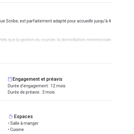
e Scribe, est parfaitement adapté pour accueillir jusqu'à 4
ls que la gestion du courrier, la domiciliation commerciale,
.
 collègues.
Engagement et préavis
Durée d'engagement : 12 mois
Durée de préavis : 3 mois
Espaces
• Salle à manger
• Cuisine