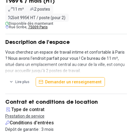
1989 € / mois (HT)
11 m²
2 postes
Soit 995€ HT / poste (pour 2)
Disponible dès maintenant
Rue Scribe,
75009 Paris
Description de l'espace
Vous cherchez un espace de travail intime et confortable à Paris
? Nous avons l'endroit parfait pour vous ! Ce bureau de 11 m²,
situé dans un emplacement central au cœur de la ville, est conçu
pour accueillir jusqu'à 2 postes de travail.
Demander un renseignement
Lire plus
À un loyer mensuel de 1989HT€, cette solution de bureau offre
un environnement professionnel à un prix compétitif. Vous
bénéficierez de tous les services nécessaires pour faciliter votre
journée de travail.
Contrat et conditions de location
Type de contrat
Profitez également des avantages tels que café et thé à
Prestation de service
disposition, un ménage régulier pour maintenir la propreté de
Conditions d'entrées
l'espace, ainsi que le chauffage, la climatisation et une connexion
Dépôt de garantie : 3 mois