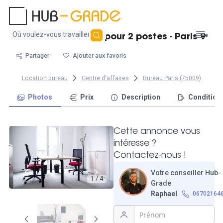
Aucun
Beau bureau fermé pour 2 postes - Paris 9ᵉ
résultat
trouvé
Partager
Ajouter aux favoris
Location bureau
Centre d'affaires
Bureau Paris (75009)
Photos
Prix
Description
Condition
Cette annonce vous
intéresse ?
Contactez-nous !
Votre conseiller Hub-
1 / 4
Grade
Raphael
06702164