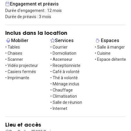
Internet haut débit pour assurer votre productivité.
Engagement et préavis
Durée d'engagement : 12 mois
En plus de votre espace de travail privé, vous aurez accès à des
Durée de préavis : 3 mois
espaces communs, comprenant une cuisine entièrement
équipée, des coins détentes et des salles de réunions.
Inclus dans la location
Contactez-nous dès aujourd'hui pour organiser une visite et
Mobilier
Services
Espaces
découvrir votre prochain espace de travail !
• Tables
• Courrier
• Salle à manger
• Chaises
• Domiciliation
• Cuisine
• Scanner
• Ascenseur
• Espace détente
• Vidéo projecteur
• Receptionniste
• Casiers fermés
• Café à volonté
• Imprimante
• Thé à volonté
• Ménage inclus
• Chauffage
• Climatisation
• Salle de réunion
• Internet
Lieu et accès