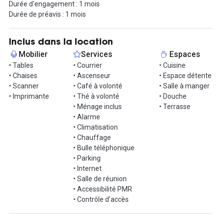
Durée d'engagement : 1 mois
atmosphère conviviale, propice à la concentration et à la
Durée de préavis : 1 mois
collaboration. Facilement accessible grâce aux arrêts de métro
Gare de Vaise à proximité, cet emplacement stratégique
facilitera vos déplacements.
Inclus dans la location
Contactez-nous dès aujourd'hui pour organiser une visite et
Mobilier
Services
Espaces
découvrir votre nouvel espace de travail !
• Tables
• Courrier
• Cuisine
• Chaises
• Ascenseur
• Espace détente
• Scanner
• Café à volonté
• Salle à manger
• Imprimante
• Thé à volonté
• Douche
• Ménage inclus
• Terrasse
• Alarme
• Climatisation
• Chauffage
• Bulle téléphonique
• Parking
• Internet
• Salle de réunion
• Accessibilité PMR
• Contrôle d'accès