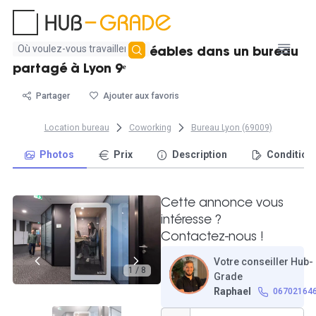
Aucun
Postes de travail agréables dans un bureau
résultat
partagé à Lyon 9ᵉ
trouvé
Partager
Ajouter aux favoris
Location bureau
Coworking
Bureau Lyon (69009)
Photos
Prix
Description
Condition
Cette annonce vous
intéresse ?
Contactez-nous !
Votre conseiller Hub-
1 / 8
Grade
Raphael
06702164