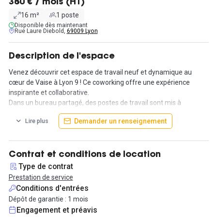
380 € / mois (HT)
16 m²
1 poste
Disponible dès maintenant
Rue Laure Diebold,
69009 Lyon
Description de l'espace
Venez découvrir cet espace de travail neuf et dynamique au
cœur de Vaise à Lyon 9 ! Ce coworking offre une expérience
inspirante et collaborative.
Dans un bureau partagé, des postes de travail sont mis à
disposition. L'espace comprend 2 salles de réunions, 3
Demander un renseignement
Lire plus
phoneboxes et de nombreux services. Doté d'un design moderne,
l'espace comprend de nombreux bureaux et une multitude
d'espaces communs, comme la cuisine, ou encore le rooftop.
Contrat et conditions de location
Simplifiez votre quotidien avec une offre tout compris à 380€HT
Type de contrat
par mois et par poste. En plus du loyer, des taxes et des charges,
Prestation de service
bénéficiez de services essentiels tels que le ménage et l'accès à
Conditions d'entrées
Internet. Profitez d'une totale flexibilité avec un préavis d'1 mois.
Dépôt de garantie : 1 mois
Engagement et préavis
Idéal pour les freelances et les start-ups, cet espace offre une