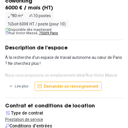
coworking
6000 € / mois (HT)
80 m²
10 postes
Soit 600€ HT / poste (pour 10)
Disponible dès maintenant
Rue Victor Massé,
75009 Paris
Description de l'espace
À la recherche d'un espace de travail autonome au cœur de Paris
? Ne cherchez plus !
Nous vous proposons un emplacement idéal Rue Victor Massé
dans le 9ᵉ arrondissement, avec une capacité de 10 à 12 postes
Demander un renseignement
Lire plus
disponibles pour votre équipe.
Avec une offre en prestation de services complète, nous vous
assurons une tranquillité d'esprit totale : le loyer, les taxes, les
Contrat et conditions de location
charges, le mobilier contemporain, les services comme internet
Type de contrat
haut débit, le ménage régulier, l'assistance informatique,
Prestation de service
l'entretien, le café à volonté sont inclus dans l'offre. Le tout à un
Conditions d'entrées