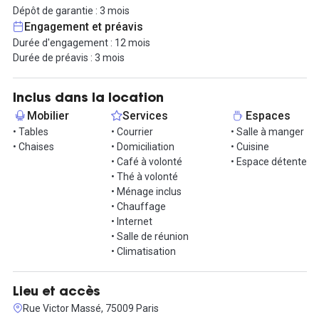
prix de 6000€HT par mois.
Dépôt de garantie : 3 mois
Engagement et préavis
Reparti sur 80m², vous découvrirez : un open space lumineux et
Durée d'engagement : 12 mois
accueillant pouvant accueillir jusqu'à 12 postes de travail, un
Durée de préavis : 3 mois
espace informel parfait pour vos réunions et échanges créatifs.
Egalement un coin détente confortable pour vos pauses
déjeuner, avec une cuisine fonctionnelle. Le mobilier design et
Inclus dans la location
l'ambiance chaleureuse de cet espace vous offriront un cadre de
Mobilier
Services
Espaces
travail inspirant et stimulant.
• Tables
• Courrier
• Salle à manger
• Chaises
• Domiciliation
• Cuisine
Situé dans un quartier dynamique, vous bénéficiez de la
• Café à volonté
• Espace détente
proximité avec de nombreux commerces et restaurants pour vos
• Thé à volonté
moments de détente ou vos rencontres professionnelles.
• Ménage inclus
Accessibilité directe via les lignes 2 et 12 du métro, afin de vous
• Chauffage
déplacer aisément.
• Internet
• Salle de réunion
Pour obtenir plus d'informations ou planifier une visite, n'hésitez
• Climatisation
pas à nous contacter dès maintenant !
Lieu et accès
Rue Victor Massé, 75009 Paris