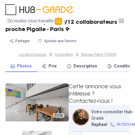
Aucun
Bureau opéré pour 10/12 collaborateurs
résultat
proche Pigalle - Paris 9ᵉ
trouvé
Partager
Ajouter aux favoris
Location bureau
Coworking
Bureau Paris (75009)
Photos
Prix
Description
Condition
Cette annonce vous
intéresse ?
Contactez-nous !
Votre conseiller Hub-
1 / 8
Grade
Raphael
06702164