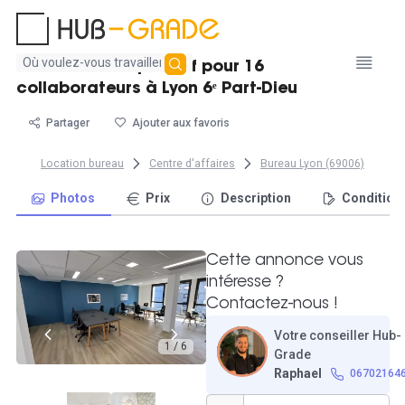
Aucun
Grand bureau privatif pour 16
résultat
collaborateurs à Lyon 6ᵉ Part-Dieu
trouvé
Partager
Ajouter aux favoris
Location bureau
Centre d'affaires
Bureau Lyon (69006)
Photos
Prix
Description
Condition
Cette annonce vous
intéresse ?
Contactez-nous !
Votre conseiller Hub-
1 / 6
Grade
Raphael
06702164