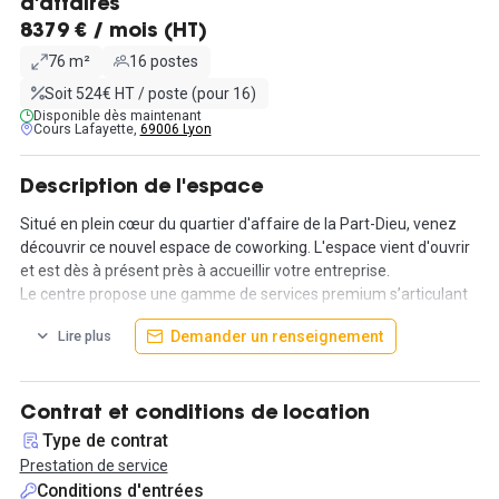
d'affaires
8379 € / mois (HT)
76 m²
16 postes
Soit 524€ HT / poste (pour 16)
Disponible dès maintenant
Cours Lafayette,
69006 Lyon
Description de l'espace
Situé en plein cœur du quartier d'affaire de la Part-Dieu, venez
découvrir ce nouvel espace de coworking. L'espace vient d'ouvrir
et est dès à présent près à accueillir votre entreprise.
Le centre propose une gamme de services premium s’articulant
autour de 300 m² d’espaces ouverts, d’espace affaires, de café
Demander un renseignement
Lire plus
coworking et 380 m² de terrasse sur les étages du bâtiment.
Au sein d'un coworking, ce très grand et lumineux bureau privatif
de 76m² pouvant accueillir 16 collaborateurs, est disponible !
Contrat et conditions de location
Type de contrat
Le loyer mensuel est de 8 379,80€ HT, englobant diverses
Prestation de service
charges et services tels que la gestion du courrier, un accueil
Conditions d'entrées