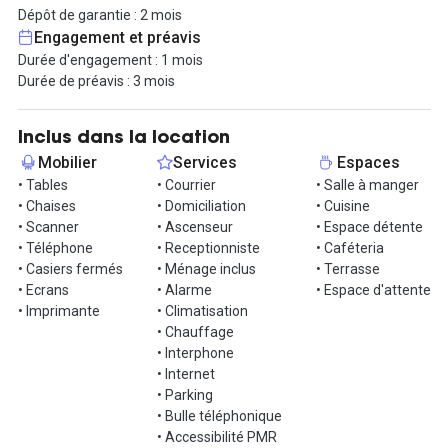
personnalisé, la maintenance, la sécurité, un accès PMR, un
Dépôt de garantie : 2 mois
parking vélo, une connexion internet fibrée, une conciergerie et
Engagement et préavis
bien plus encore. En option, nous vous proposons des salles de
Durée d'engagement : 1 mois
réunion, un service de café, des impressions et des équipements
Durée de préavis : 3 mois
IT.
Le mobilier mis à votre disposition comprend tout ce dont vous
avez besoin pour travailler confortablement : tables, chaises,
Inclus dans la location
scanner, téléphone, casiers fermés, imprimante et écrans.
Mobilier
Services
Espaces
Vous aurez aussi accès aux différents espaces communs du site,
• Tables
• Courrier
• Salle à manger
avec les salles de réunion et les différentes phonebox ainsi que
• Chaises
• Domiciliation
• Cuisine
les salles à manger, les cuisines équipées, les espaces de
• Scanner
• Ascenseur
• Espace détente
coworking ouverts, les espaces lounge avec canapés et alcôves.
• Téléphone
• Receptionniste
• Caféteria
• Casiers fermés
• Ménage inclus
• Terrasse
Les locaux sont accessibles 24h/24 et 7j/7, assurant une
• Ecrans
• Alarme
• Espace d'attente
flexibilité optimale pour les entreprises.
• Imprimante
• Climatisation
• Chauffage
Profitez des nombreuses commodités de la Part-Dieu, que cela
• Interphone
soit la gare, l'accès aux transports en commun, les restaurants et
• Internet
les magasins du centre commercial.
• Parking
• Bulle téléphonique
Contactez-nous pour organiser une visite.
• Accessibilité PMR