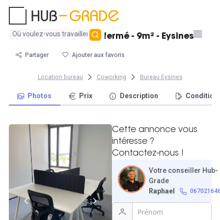
Aucun
Moderne bureau fermé - 9m² - Eysines
résultat
trouvé
Partager
Ajouter aux favoris
Location bureau
Coworking
Bureau Eysines
Photos
Prix
Description
Condition
Cette annonce vous
intéresse ?
Contactez-nous !
Votre conseiller Hub-
Grade
Raphael
06702164