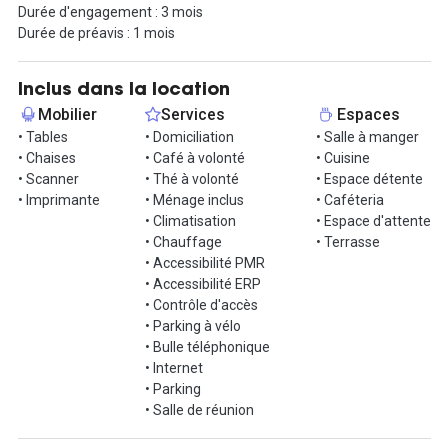
Durée d'engagement : 3 mois
sur place.
Durée de préavis : 1 mois
Lors de vos pauses, vous pourrez profiter de la terrasse ! L'A630
est accessible à 20 minutes de voiture.
Inclus dans la location
Quelle que soit l'heure de la journée, la convivialité demeure la
Mobilier
Services
Espaces
valeur fondamentale de cet environnement ! N'hésitez pas à
• Tables
• Domiciliation
• Salle à manger
nous contacter afin de convenir d'une visite.
• Chaises
• Café à volonté
• Cuisine
• Scanner
• Thé à volonté
• Espace détente
• Imprimante
• Ménage inclus
• Caféteria
• Climatisation
• Espace d'attente
• Chauffage
• Terrasse
• Accessibilité PMR
• Accessibilité ERP
• Contrôle d'accès
• Parking à vélo
• Bulle téléphonique
• Internet
• Parking
• Salle de réunion