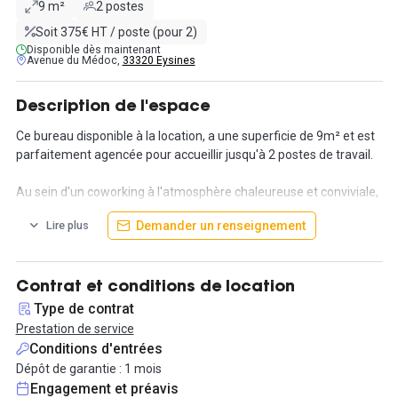
9 m²
2 postes
Soit 375€ HT / poste (pour 2)
Disponible dès maintenant
Avenue du Médoc,
33320 Eysines
Description de l'espace
Ce bureau disponible à la location, a une superficie de 9m² et est
parfaitement agencée pour accueillir jusqu'à 2 postes de travail.
Au sein d'un coworking à l'atmosphère chaleureuse et conviviale,
vous aurez la possibilité de rencontrer d'autres professionnels.
Demander un renseignement
Lire plus
Ceci que ce soit autour d'une tasse de café, d'une pause
gourmande ou même entre deux réunions. L'espace favorise, en
effet, les échanges d'expériences et de compétences. Il constitue
l'endroit idéal pour étendre votre réseau professionnel et
Contrat et conditions de location
encourager des interactions empreintes de bienveillance et de
Type de contrat
respect.
Prestation de service
Conditions d'entrées
Les équipements sont à la fois modernes et fonctionnels,
Dépôt de garantie : 1 mois
proposant des bureaux partagés et privés, des salles de réunion
Engagement et préavis
bien équipées, un open-space, ainsi qu'un espace restauration