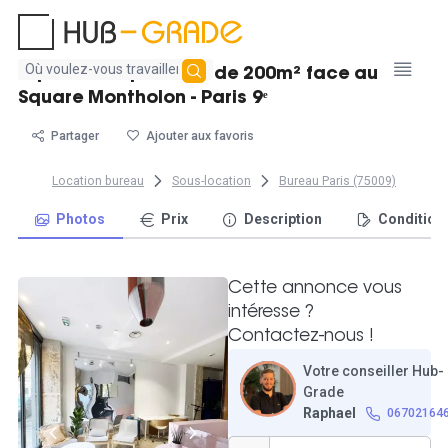
Aucun
Espace indépendant de 200m² face au
résultat
Square Montholon - Paris 9ᵉ
trouvé
Partager
Ajouter aux favoris
Location bureau
Sous-location
Bureau Paris (75009)
Photos
Prix
Description
Condition
Cette annonce vous
intéresse ?
Contactez-nous !
Votre conseiller Hub-
Grade
Raphael
06702164