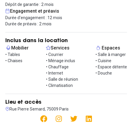
Dépôt de garantie : 2 mois
Pour un tarif de 18 000 € HT, les charges, la climatisation
Engagement et préavis
chaud/froid, le wifi, les prises RJ45, le ménage trois fois par
Durée d'engagement : 12 mois
semaine, ainsi que les consommables sont inclus.
Durée de préavis : 2 mois
Accès très simple via les métros Poissonnière ou encore Gare de
l'Est ou Gare du Nord.
Inclus dans la location
Mobilier
Services
Espaces
Ne manquez pas cette opportunité exceptionnelle de louer cet
• Tables
• Courrier
• Salle à manger
espace spacieux et fonctionnel pour votre entreprise.
• Chaises
• Ménage inclus
• Cuisine
• Chauffage
• Espace détente
Contactez-nous dès maintenant pour organiser une visite et
• Internet
• Douche
découvrir tous les avantages de cet espace professionnel.
• Salle de réunion
• Climatisation
Lieu et accès
Rue Pierre Semard, 75009 Paris