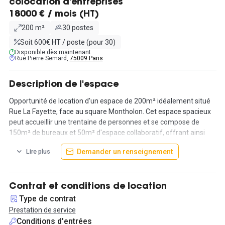
colocation d'entreprises
18000 € / mois (HT)
200 m²
30 postes
Soit 600€ HT / poste (pour 30)
Disponible dès maintenant
Rue Pierre Semard,
75009 Paris
Description de l'espace
Opportunité de location d'un espace de 200m² idéalement situé
Rue La Fayette, face au square Montholon. Cet espace spacieux
peut accueillir une trentaine de personnes et se compose de
150m² de bureaux et 50m² d'espace collaboratif, offrant ainsi
différents bureaux et espaces dédiés à votre activité
Demander un renseignement
Lire plus
professionnelle.
Les prestations incluses sont complètes : deux salles de réunion
accueillant respectivement 8 et 10 personnes, une cuisine
Contrat et conditions de location
équipée, des sanitaires et une douche. De plus, la façade s'ouvre
Type de contrat
complètement, offrant ainsi une luminosité naturelle et une
Prestation de service
ambiance conviviale.
Conditions d'entrées