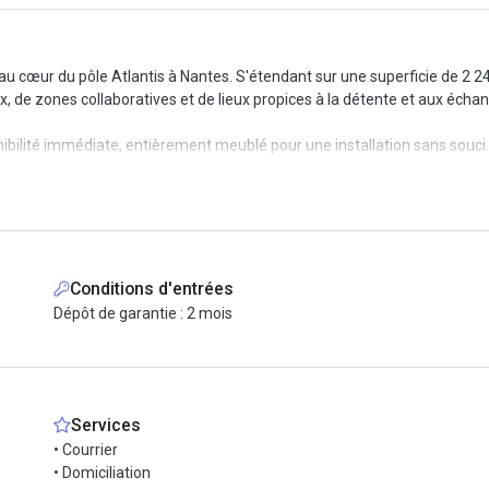
au cœur du pôle Atlantis à Nantes. S'étendant sur une superficie de 2 2
 de zones collaboratives et de lieux propices à la détente et aux écha
ilité immédiate, entièrement meublé pour une installation sans souci
rez des espaces communs de l'immeuble, tels qu'une cuisine, une salle 
 domiciliation et l'accueil de vos visiteurs par une réceptionniste.
u Tram et desservi par les lignes de bus 50, 93 et 350, cet emplacement 
Conditions d'entrées
ma et d'une variété de restaurants, l'emplacement est idéal !
Dépôt de garantie : 2 mois
Services
• Courrier
• Domiciliation