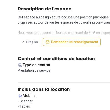
Description de l'espace
Cet espace au design épuré occupe une position privilégiée 
organisés autour de vastes espaces de coworking conviviaux,
Nous vous proposons un bureau charmant de 8m² en disponib
accueillant. En plus de votre espace privé, vous bénéficie
Demander un renseignement
Lire plus
aussi inclus dans votre loyer, comme la gestion du courrier, la
Situé à une distance de marche de 10 minutes de la ligne 1 d
l'accès depuis la N444 est facilement réalisable.
Contrat et conditions de location
Type de contrat
À proximité immédiate des galeries commerciales, d'un ciné
Prestation de service
Venez vite visiter ce site exceptionnel !
Inclus dans la location
Mobilier
• Scanner
• Tables