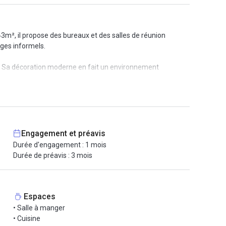
43m², il propose des bureaux et des salles de réunion
nges informels.
. Sa décoration moderne en fait un environnement
à manger et un espace lounge. De nombreux services sont
est facile à rallié par les transports en commun. De plus,
Engagement et préavis
Durée d'engagement : 1 mois
Durée de préavis : 3 mois
Espaces
• Salle à manger
• Cuisine