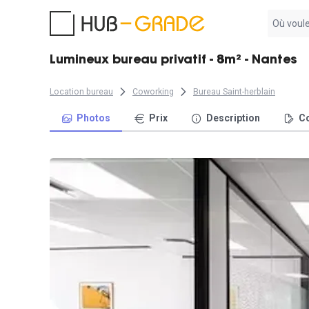
Aucun
résultat
trouvé
Lumineux bureau privatif - 8m² - Nantes
Location bureau
Coworking
Bureau Saint-herblain
Photos
Prix
Description
Co