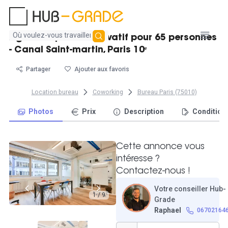
Aucun
Agréable plateau privatif pour 65 personnes
résultat
- Canal Saint-martin, Paris 10ᵉ
trouvé
Partager
Ajouter aux favoris
Location bureau
Coworking
Bureau Paris (75010)
Photos
Prix
Description
Condition
Cette annonce vous
intéresse ?
Contactez-nous !
Votre conseiller Hub-
1 / 9
Grade
Raphael
06702164