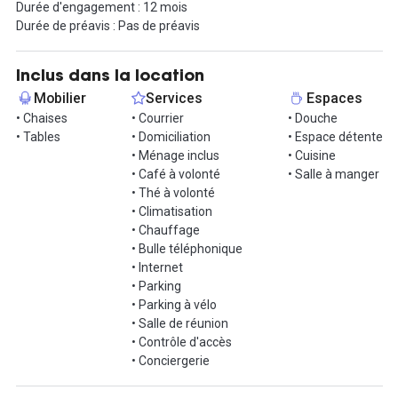
Durée d'engagement : 12 mois
La sécurité est une priorité au Jemmapes. Elle est assurée par un
Durée de préavis : Pas de préavis
système de badge sécurisé. Cela garantit que seuls les occupants
autorisés peuvent accéder à l'immeuble, offrant ainsi un
environnement de travail paisible et sécurisé. De plus, l'accès
Inclus dans la location
24h/24 et 7j/7, la connexion internet très haut débit par fibre
Mobilier
Services
Espaces
optique, une cuisine équipée, un parking dédié pour vélos et
• Chaises
• Courrier
• Douche
voitures, ainsi qu'une douche privative, sont autant d'atouts pour
• Tables
• Domiciliation
• Espace détente
faciliter la vie quotidienne des occupants.
• Ménage inclus
• Cuisine
• Café à volonté
• Salle à manger
L'emplacement stratégique du Jemmapes, avec un accès facile
• Thé à volonté
aux lignes de métro 2, 5, 7 et 7b, renforce sa praticité et son
• Climatisation
accessibilité. Si vous recherchez un espace de travail complet et
• Chauffage
inspirant, nous vous invitons à nous contacter pour organiser une
• Bulle téléphonique
visite et découvrir comment le Jemmapes peut répondre à vos
• Internet
besoins professionnels. Travailler n'a jamais été aussi agréable et
• Parking
productif !
• Parking à vélo
• Salle de réunion
• Contrôle d'accès
• Conciergerie