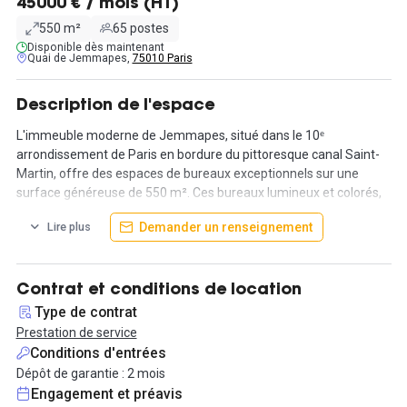
45000 € / mois (HT)
550 m²
65 postes
Disponible dès maintenant
Quai de Jemmapes,
75010 Paris
Description de l'espace
L'immeuble moderne de Jemmapes, situé dans le 10ᵉ
arrondissement de Paris en bordure du pittoresque canal Saint-
Martin, offre des espaces de bureaux exceptionnels sur une
surface généreuse de 550 m². Ces bureaux lumineux et colorés,
intégrés dans un environnement vibrant, sont conçus pour
Demander un renseignement
Lire plus
stimuler la créativité et favoriser un esprit de travail inspirant.
Les installations comprennent des salles de réunion bien
équipées, des phonebox pour des appels privés et une tisanerie
Contrat et conditions de location
conviviale où vous pourrez prendre une pause bien méritée tout
Type de contrat
en dégustant une boisson chaude. L'environnement, caractérisé
Prestation de service
par un mobilier recyclé et éco-conçu, souligne l'engagement
Conditions d'entrées
envers la durabilité, créant ainsi un espace de travail spacieux et
Dépôt de garantie : 2 mois
respectueux de l'environnement.
Engagement et préavis