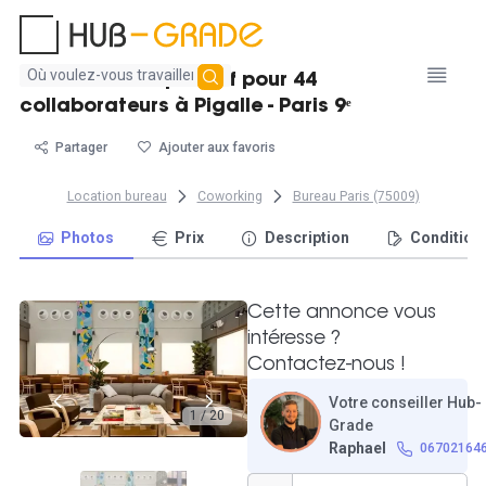
Aucun
Grand bureau privatif pour 44
résultat
collaborateurs à Pigalle - Paris 9ᵉ
trouvé
Partager
Ajouter aux favoris
Location bureau
Coworking
Bureau Paris (75009)
Photos
Prix
Description
Condition
Cette annonce vous
intéresse ?
Contactez-nous !
Votre conseiller Hub-
1 / 20
Grade
Raphael
06702164