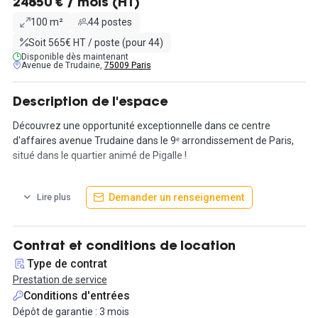
24850 € / mois (HT)
100 m²
44 postes
Soit 565€ HT / poste (pour 44)
Disponible dès maintenant
Avenue de Trudaine,
75009 Paris
Description de l'espace
Découvrez une opportunité exceptionnelle dans ce centre
d'affaires avenue Trudaine dans le 9ᵉ arrondissement de Paris,
situé dans le quartier animé de Pigalle !
Hub-Grade propose un espace totalement privatif. Offrant un
Demander un renseignement
Lire plus
bureau privé de 100m² parfaitement agencé pour accueillir
jusqu'à 44 collaborateurs. Les intérieurs contemporains,
agrémentés de touches accueillantes telles que des lumières de
style vintage inspirées par le métro de la ville, créent un
Contrat et conditions de location
environnement de travail stimulant. Profitez de l'accès à tous les
Type de contrat
services et espaces communs, avec une isolation sonore de
Prestation de service
qualité. Cette offre flexible permet également la personnalisation
Conditions d'entrées
de l'espace selon vos besoins spécifiques.
Dépôt de garantie : 3 mois