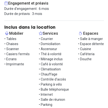
Engagement et préavis
Les avantages sont nombreux : idéalement situé dans le quartier
Durée d'engagement : 6 mois
dynamique de Pigalle, ce lieu offre six étages d'espaces de travail
Durée de préavis : 3 mois
flexibles, favorisant la collaboration. L'atrium central au rez-de-
chaussée se profile comme un centre communautaire, offrant un
lieu de rassemblement unique. À proximité, vous trouverez une
Inclus dans la location
variété de restaurants, bars, hôtels et le célèbre cabaret Le
Mobilier
Services
Espaces
Moulin Rouge, enrichissant ainsi votre expérience professionnelle
• Tables
• Courrier
• Salle à manger
et sociale. L'accessibilité est optimale avec cinq stations de métro
• Chaises
• Domiciliation
• Espace détente
à distance de marche, simplifiant vos déplacements. En outre,
• Scanner
• Ascenseur
• Cuisine
l'expérience membre est améliorée grâce à des services tout
• Casiers fermés
• Thé à volonté
• Caféteria
inclus, garantissant un environnement de travail exceptionnel.
• Ecrans
• Ménage inclus
• Douche
• Imprimante
• Café à volonté
Offrez à votre équipe un environnement de travail inspirant au
• Climatisation
sein d'un bâtiment historique rénové, où l'histoire rencontre la
• Chauffage
modernité. Profitez d'une communauté dynamique, d'une
• Contrôle d'accès
conception intérieure exceptionnelle, et d'une localisation
• Parking à vélo
stratégique au cœur de Paris.
• Bulle téléphonique
• Internet
Contactez-nous dès maintenant pour planifier une visite !
• Salle de réunion
• Parking