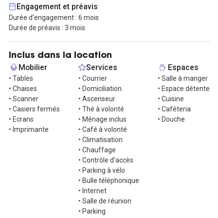
Engagement et préavis
Cet espace se distingue par son emplacement privilégié au cœur
Durée d'engagement : 6 mois
de Paris, offrant un cadre professionnel exceptionnel. Avec une
Durée de préavis : 3 mois
communauté de membres issus de divers horizons
professionnels, cet environnement favorise la collaboration et les
échanges d'idées. Les services proposés sont exceptionnels,
Inclus dans la location
notamment des cabines téléphoniques insonorisées garantissant
Mobilier
Services
Espaces
la confidentialité de vos appels, créant ainsi un espace propice à
• Tables
• Courrier
• Salle à manger
la concentration et à la productivité. De plus, plusieurs salles de
• Chaises
• Domiciliation
• Espace détente
réunion sont incluses dans votre abonnement.
• Scanner
• Ascenseur
• Cuisine
• Casiers fermés
• Thé à volonté
• Caféteria
Pour les amateurs de deux-roues, un local à vélos est mis à
• Ecrans
• Ménage inclus
• Douche
disposition, favorisant ainsi un mode de transport écologique. La
• Imprimante
• Café à volonté
proximité des parkings assure une accessibilité optimale pour
• Climatisation
tous, facilitant vos déplacements professionnels.
• Chauffage
• Contrôle d'accès
Situé au cœur de Pigalle, un quartier animé et attractif, cet
• Parking à vélo
espace offre la possibilité d'explorer les environs avec vos clients
• Bulle téléphonique
après le travail. Les lignes de métro 2 et 12 à proximité facilitent
• Internet
également les déplacements, assurant une connexion aisée avec
• Salle de réunion
toute la ville. Enfin, ces espaces conviviaux sont parfaits pour
• Parking
célébrer les succès de votre équipe, renforçant ainsi l'esprit de