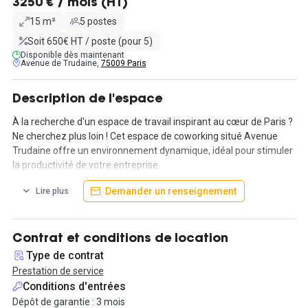
3250 € / mois (HT)
15 m²
5 postes
Soit 650€ HT / poste (pour 5)
Disponible dès maintenant
Avenue de Trudaine,
75009 Paris
Description de l'espace
À la recherche d'un espace de travail inspirant au cœur de Paris ?
Ne cherchez plus loin ! Cet espace de coworking situé Avenue
Trudaine offre un environnement dynamique, idéal pour stimuler
la productivité de votre entreprise.
Demander un renseignement
Lire plus
Au sein du 9ᵉ arrondissement de Paris, profitez d'un espace
entièrement privatif de 15m² pouvant accueillir jusqu'à 5 postes
de travail, en plus de nombreux espaces communs. Vous y
trouverez un espace d'accueil ainsi qu'un espace coworking
Contrat et conditions de location
calme, offrant la possibilité de travailler dans différents
Type de contrat
environnements en dehors de votre bureau privatif. De nombreux
Prestation de service
espaces informels et un coin lounge sont également à votre
Conditions d'entrées
disposition.
Dépôt de garantie : 3 mois