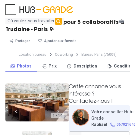
Aucun
Beau bureau privatif pour 5 collaboratifs à
résultat
Trudaine - Paris 9ᵉ
trouvé
Partager
Ajouter aux favoris
Location bureau
Coworking
Bureau Paris (75009)
Photos
Prix
Description
Condition
Cette annonce vous
intéresse ?
Contactez-nous !
Votre conseiller Hub-
1 / 14
Grade
Raphael
06702164