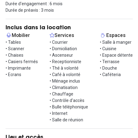
Durée d'engagement : 6 mois
toutes les parties de Paris.
Durée de préavis : 3 mois
Un aspect unique de cet espace est sa flexibilité pour répondre à
divers besoins professionnels. Que vous ayez besoin de salles de
Inclus dans la location
réunion, de cabines téléphoniques insonorisées, ou d'un espace
Mobilier
Services
Espaces
dédié aux événements pouvant accueillir jusqu'à 250 personnes,
• Tables
• Courrier
• Salle à manger
cet espace s'adapte à vos besoins changeants !
• Scanner
• Domiciliation
• Cuisine
• Chaises
• Ascenseur
• Espace détente
Vous souhaitez visiter ? Contactez nous !
• Casiers fermés
• Receptionniste
• Terrasse
• Imprimante
• Thé à volonté
• Douche
• Ecrans
• Café à volonté
• Caféteria
• Ménage inclus
• Climatisation
• Chauffage
• Contrôle d'accès
• Bulle téléphonique
• Internet
• Salle de réunion
Lieu et accès