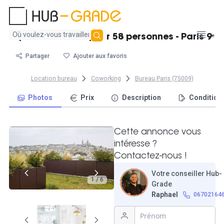
Aucun
Espace lumineux pour 58 personnes - Paris 9ᵉ
résultat
trouvé
Partager
Ajouter aux favoris
Location bureau
Coworking
Bureau Paris (75009)
Photos
Prix
Description
Condition
Cette annonce vous
intéresse ?
Contactez-nous !
Votre conseiller Hub-
1 / 6
Grade
Raphael
06702164