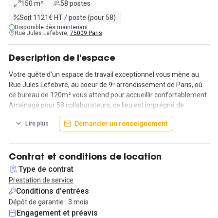
150 m²
58 postes
Soit 1121€ HT / poste (pour 58)
Disponible dès maintenant
Rue Jules Lefebvre,
75009 Paris
Description de l'espace
Votre quête d'un espace de travail exceptionnel vous mène au
Rue Jules Lefebvre, au coeur de 9ᵉ arrondissement de Paris, où
ce bureau de 120m² vous attend pour accueillir confortablement.
Aménagé pour 58 collaborateurs, ce lieu est imprégné de
l'élégance classique d'un immeuble parisien, offrant des sols en
Demander un renseignement
Lire plus
marbre et des hauts plafonds, tout en créant une atmosphère
professionnelle distinguée.
Outre les caractéristiques architecturales uniques, cet espace
Contrat et conditions de location
comprend une gamme complète de services et d'équipements.
Type de contrat
Du nettoyage régulier des bureaux, des salles de réunion, des
Prestation de service
coins cuisine, et des espaces communs, au Wi-Fi haut débit, aux
Conditions d'entrées
imprimantes et photocopieuses, tout est pris en charge pour
Dépôt de garantie : 3 mois
garantir un environnement de travail productif. De plus, la
Engagement et préavis
proximité des stations de métro et de RER offre un accès facile à