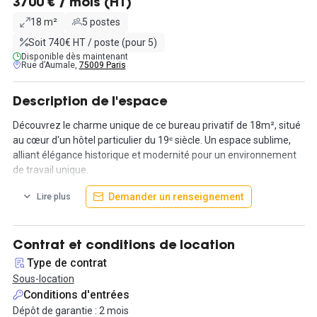
3700 € / mois (HT)
18 m²
5 postes
Soit 740€ HT / poste (pour 5)
Disponible dès maintenant
Rue d’Aumale,
75009 Paris
Description de l'espace
Découvrez le charme unique de ce bureau privatif de 18m², situé
au cœur d'un hôtel particulier du 19ᵉ siècle. Un espace sublime,
alliant élégance historique et modernité pour un environnement
de travail unique.
Le bureau fait une surface de 18m² et peut accueillir jusqu'à 5
Demander un renseignement
Lire plus
personnes. Pour un loyer de 3 700€HT/mois, le prix inclut déjà
toutes les charges eau, électricité, ménage, internet...
L'accès à l'immeuble est sécurisé et vous pouvez vous y rendre
Contrat et conditions de location
24h/24 et 7j/7. Vous aurez aussi accès à une cuisine et une salle
Type de contrat
de réunion de 15m².
Sous-location
Ne manquez pas cette opportunité de travailler dans un cadre
Conditions d'entrées
exceptionnel, où chaque détail a été soigneusement pensé pour
Dépôt de garantie : 2 mois