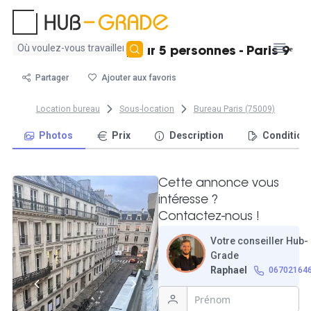
Aucun
Bureau lumineux pour 5 personnes - Paris 9ᵉ
résultat
trouvé
Partager
Ajouter aux favoris
Location bureau
Sous-location
Bureau Paris (75009)
Photos
Prix
Description
Condition
Cette annonce vous
intéresse ?
Contactez-nous !
Votre conseiller Hub-
Grade
Raphael
06702164