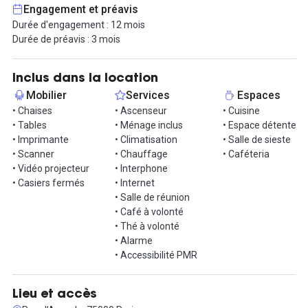
vous offrir un espace professionnel confortable et inspirant.
Engagement et préavis
Durée d'engagement : 12 mois
Le bureau est facilement accessible en transport en commun.
Durée de préavis : 3 mois
Prenez la 12 jusqu'à Saint-Georges, la 2 jusqu'à Pigalle ou encore
la 7 à Pelletier.
Inclus dans la location
Contactez-nous dès maintenant pour planifier une visite et
Mobilier
Services
Espaces
découvrir par vous-même cet espace de travail exceptionnel !
• Chaises
• Ascenseur
• Cuisine
• Tables
• Ménage inclus
• Espace détente
• Imprimante
• Climatisation
• Salle de sieste
• Scanner
• Chauffage
• Caféteria
• Vidéo projecteur
• Interphone
• Casiers fermés
• Internet
• Salle de réunion
• Café à volonté
• Thé à volonté
• Alarme
• Accessibilité PMR
Lieu et accès