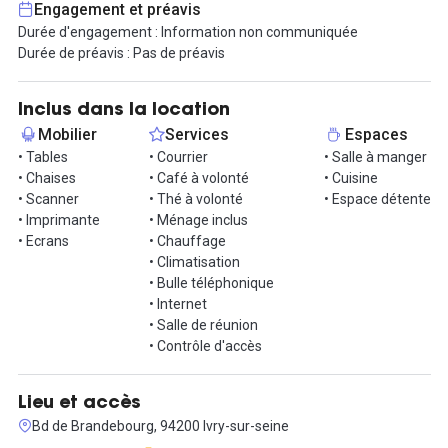
Engagement et préavis
Durée d'engagement : Information non communiquée
N'hésitez pas à nous contacter dès maintenant pour planifier une
Durée de préavis : Pas de préavis
visite et découvrir par vous-même les avantages uniques que cet
espace de coworking peut offrir à votre entreprise !
Inclus dans la location
Mobilier
Services
Espaces
• Tables
• Courrier
• Salle à manger
• Chaises
• Café à volonté
• Cuisine
• Scanner
• Thé à volonté
• Espace détente
• Imprimante
• Ménage inclus
• Ecrans
• Chauffage
• Climatisation
• Bulle téléphonique
• Internet
• Salle de réunion
• Contrôle d'accès
Lieu et accès
Bd de Brandebourg, 94200 Ivry-sur-seine