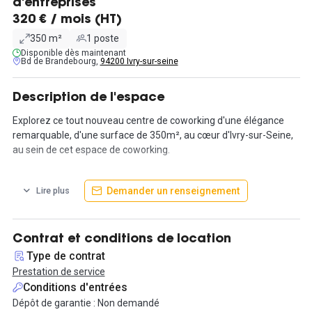
d'entreprises
320 € / mois (HT)
350 m²
1 poste
Disponible dès maintenant
Bd de Brandebourg,
94200 Ivry-sur-seine
Description de l'espace
Explorez ce tout nouveau centre de coworking d'une élégance
remarquable, d'une surface de 350m², au cœur d'Ivry-sur-Seine,
au sein de cet espace de coworking.
En optant pour la location de ces postes de travail, vous
Demander un renseignement
Lire plus
bénéficierez d'un environnement accueillant, imprégné d'une
ambiance chaleureuse et conviviale, tout en exploitant la
productivité associée aux bureaux des grandes entreprises grâce
à des équipements haut de gamme.
Contrat et conditions de location
Type de contrat
De surcroît, la location de votre bureau vous donnera accès à une
Prestation de service
panoplie complète de services conçus pour soutenir le
Conditions d'entrées
développement de votre activité professionnelle et favoriser
Dépôt de garantie : Non demandé
l'expansion de votre réseau.