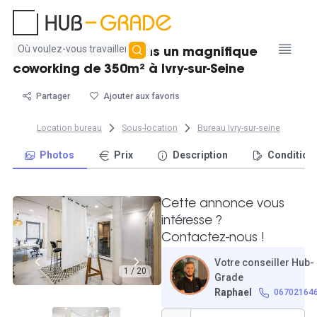
Aucun
Postes de travail dans un magnifique
résultat
coworking de 350m² à Ivry-sur-Seine
trouvé
Partager
Ajouter aux favoris
Location bureau
Sous-location
Bureau Ivry-sur-seine
Photos
Prix
Description
Condition
Cette annonce vous
intéresse ?
Contactez-nous !
Votre conseiller Hub-
1 / 20
Grade
Raphael
06702164