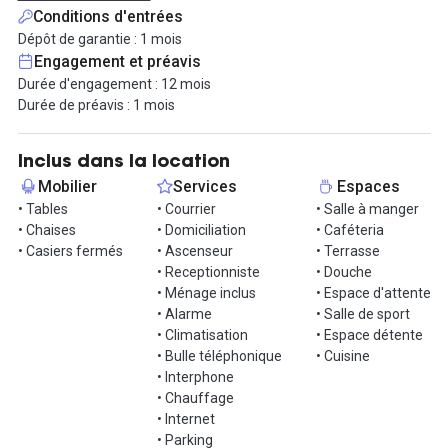
événements ouverts à tous, d'une salle de sport, d'une offre de
Conditions d'entrées
restauration, ainsi que de la possibilité de concevoir un
Dépôt de garantie : 1 mois
aménagement sur-mesure répondant à toutes vos attentes.
Engagement et préavis
Durée d'engagement : 12 mois
Que vous soyez une petite entreprise, une école ou un grand
Durée de préavis : 1 mois
compte, vous êtes les bienvenus ! Ce lieu dispose également de
formules à la carte : journée, semaine, mois ou année. Ce lieu est
en capacité de vous accompagner tout au long de votre activité,
Inclus dans la location
que ce soit pour un nombre de m² inférieur ou supérieur !
Mobilier
Services
Espaces
• Tables
• Courrier
• Salle à manger
Ce plateau est disponible 24h/24 et 7j/7, avec la configuration
• Chaises
• Domiciliation
• Caféteria
suivante : trois bureaux fermés de 6 postes, deux bureaux
• Casiers fermés
• Ascenseur
• Terrasse
fermés de 4 postes et un bureau fermé de 8 postes, tous équipés
• Receptionniste
• Douche
de mobilier 120x60 et de chaises de bureaux. Pour les rendez-
• Ménage inclus
• Espace d'attente
vous, calls ou visios, une salle de réunion pour 4 collaborateurs et
• Alarme
• Salle de sport
une seconde pour 6 sont aménagées, avec également des tables
• Climatisation
• Espace détente
et chaises. Afin de gagner en praticité, deux phonebox sont
• Bulle téléphonique
• Cuisine
également mises à disposition sur le plateau.
• Interphone
• Chauffage
Vous retrouverez également un open space de 42m² avec une
• Internet
partie salon/détente, ainsi qu'une cuisine aménagée (hors
• Parking