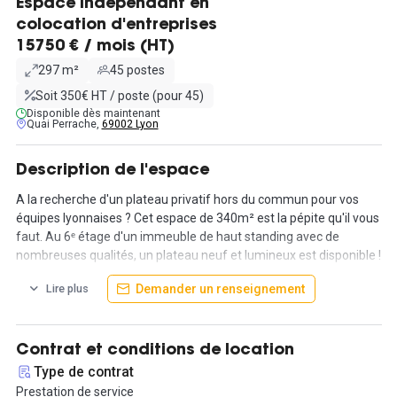
Espace indépendant en
colocation d'entreprises
15750 € / mois (HT)
297 m²
45 postes
Soit 350€ HT / poste (pour 45)
Disponible dès maintenant
Quai Perrache,
69002 Lyon
Description de l'espace
A la recherche d'un plateau privatif hors du commun pour vos
équipes lyonnaises ? Cet espace de 340m² est la pépite qu'il vous
faut. Au 6ᵉ étage d'un immeuble de haut standing avec de
nombreuses qualités, un plateau neuf et lumineux est disponible !
Il s'agit d'une superficie spacieuse et unique en plein cœur de
Demander un renseignement
Lire plus
Confluence dans le 2ᵉ arrondissement de Lyon.
Pourquoi opter pour un plateau privatif au sein de cet espace ?
Ces plateaux modulables et flexibles s'adaptent à vos besoins.
Contrat et conditions de location
Profitez de tous les avantages du bâtiment, incluant des services
Type de contrat
de gestion administrative (accueil, gestion du courrier), des
Prestation de service