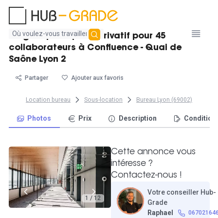
Aucun
Magnifique espace privatif pour 45
résultat
collaborateurs à Confluence - Quai de
trouvé
Saône Lyon 2
Partager
Ajouter aux favoris
Location bureau
Sous-location
Bureau Lyon (69002)
Photos
Prix
Description
Condition
Cette annonce vous
intéresse ?
Contactez-nous !
Votre conseiller Hub-
1 / 12
Grade
Raphael
06702164