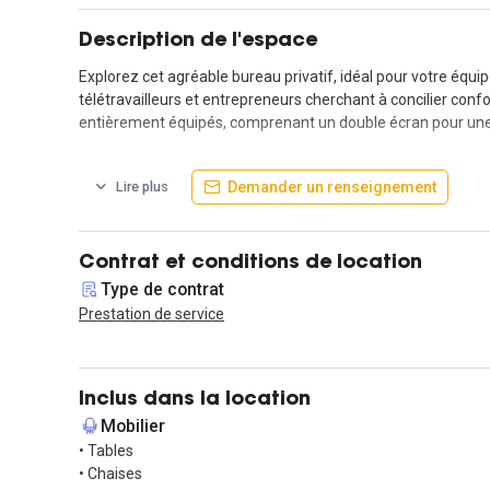
Description de l'espace
Explorez cet agréable bureau privatif, idéal pour votre équ
télétravailleurs et entrepreneurs cherchant à concilier confor
entièrement équipés, comprenant un double écran pour une me
En plus des espaces de travail, bénéficiez d'accès à des pho
Demander un renseignement
Lire plus
cet emplacement est facilement accessible en train depuis la
permettant de vous restaurer à toute heure.
N'hésitez pas à nous contacter pour obtenir plus d'informati
Contrat et conditions de location
Type de contrat
Prestation de service
Inclus dans la location
Mobilier
• Tables
• Chaises