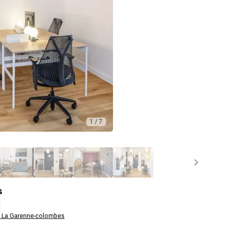
1 / 7
s
 La Garenne-colombes