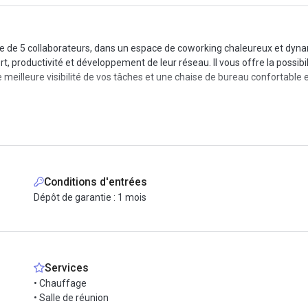
ipe de 5 collaborateurs, dans un espace de coworking chaleureux et dyn
t, productivité et développement de leur réseau. Il vous offre la possibil
illeure visibilité de vos tâches et une chaise de bureau confortable e
ne-box pour vos appels téléphoniques et profitez d'un espace détente. I
 ville voisine. Le quartier propose également des commodités de centre-v
ons ou planifier une visite de cet espace.
Conditions d'entrées
Dépôt de garantie : 1 mois
Services
• Chauffage
• Salle de réunion