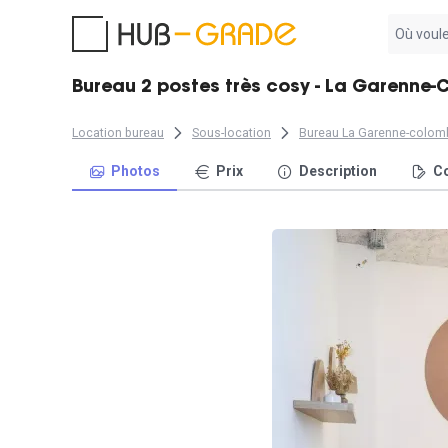
Aucun
résultat
trouvé
Bureau 2 postes très cosy - La Garenne
Location bureau
Sous-location
Bureau La Garenne-colom
Photos
Prix
Description
Co