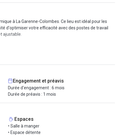
amique à La Garenne-Colombes. Ce lieu est idéal pour les
ité d'optimiser votre efficacité avec des postes de travail
t ajustable.
déalement situé sur la place en face de la gare Les Vallées,
ille, telles que boulangeries, brasseries, épiceries, vous
Engagement et préavis
Durée d'engagement : 6 mois
Durée de préavis : 1 mois
Espaces
• Salle à manger
• Espace détente