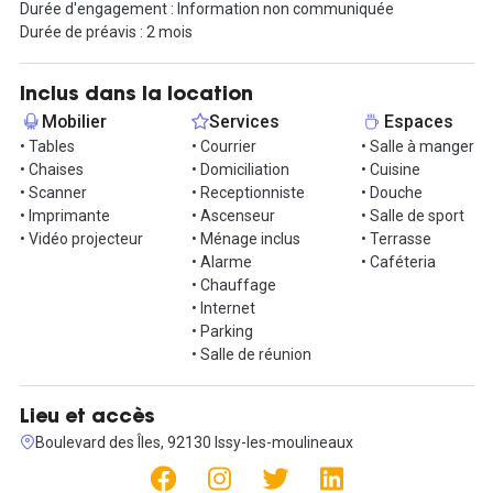
Durée d'engagement : Information non communiquée
Durée de préavis : 2 mois
De nombreux services et espaces sont inclus : accès aux salles de
réunion équipées, à la terrasse, au restaurant, à la salle de sport,
au studio, l'accueil, gestion du courrier, des cours de danse...
Inclus dans la location
Quelques services en option peuvent aussi être demandés : la
Mobilier
Services
Espaces
domiciliation, un service pour vous aider dans votre comptabilité
• Tables
• Courrier
• Salle à manger
ou encore des places de parking.
• Chaises
• Domiciliation
• Cuisine
• Scanner
• Receptionniste
• Douche
Vous souhaitez vous installer dans cet espace ? Contactez votre
• Imprimante
• Ascenseur
• Salle de sport
agent immobilier Hub-Grade !
• Vidéo projecteur
• Ménage inclus
• Terrasse
• Alarme
• Caféteria
• Chauffage
• Internet
• Parking
• Salle de réunion
Lieu et accès
Boulevard des Îles, 92130 Issy-les-moulineaux