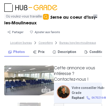
Aucun
Postes de travail moderne au coeur d'Issy-
résultat
les-Moulineaux
trouvé
Partager
Ajouter aux favoris
Location bureau
Coworking
Bureau Issy-les-moulineaux
Photos
Prix
Description
Condition
Cette annonce vous
intéresse ?
Contactez-nous !
Votre conseiller Hub-
1 / 5
Grade
Raphael
06702164