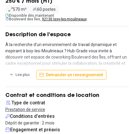
250 € / mois (HT)
570 m²
60 postes
Disponible dès maintenant
Boulevard des Îles,
92130 Issy-les-moulineaux
Description de l'espace
À la recherche d'un environnement de travail dynamique et
inspirant à Issy-les-Moulineaux ? Hub-Grade vous invite à
découvrir cet espace de coworking Boulevard des Îles, offrant un
cadre exceptionnel pour stimuler la collaboration, la créativité et
l'innovation.
Demander un renseignement
Lire plus
Nous vous proposons des postes de travail pour un tarif de
250€HT/mois dans un espace de coworking qui bénéficie d'une
lumière traversante et d'une vue imprenable. Conçu pour le bien-
Contrat et conditions de location
être des coworkers, il favorise une atmosphère propice à la
Type de contrat
productivité.
Prestation de service
Conditions d'entrées
Vous serez idéalement situé avec de nombreux transports en
Dépôt de garantie : 2 mois
commun qui circulent à proximité : les bus 123, 289 et 389 ou
Engagement et préavis
encore le tram T2.