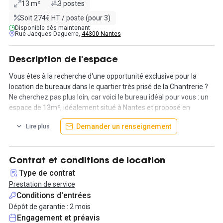
13 m²
3 postes
Soit 274€ HT / poste (pour 3)
Disponible dès maintenant
Rue Jacques Daguerre,
44300 Nantes
Description de l'espace
Vous êtes à la recherche d'une opportunité exclusive pour la
location de bureaux dans le quartier très prisé de la Chantrerie ?
Ne cherchez pas plus loin, car voici le bureau idéal pour vous : un
espace de 13m², idéalement situé à Nantes et proposé en
location clés en main.
Demander un renseignement
Lire plus
Ce bureau a été aménagé avec soin pour répondre aux besoins
diversifiés des entrepreneurs, des salariés de grandes
entreprises, des freelancers et des voyageurs d'affaires. Outre sa
Contrat et conditions de location
localisation stratégique, cet espace de travail offre un
Type de contrat
environnement aussi plaisant que fonctionnel. Les locaux sont
Prestation de service
équipés de climatisation, de mobiliers de qualité, d'une décoration
Conditions d'entrées
design et soignée, et bénéficient de services complémentaires
Dépôt de garantie : 2 mois
inclus dans le loyer.
Engagement et préavis