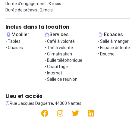
Durée d'engagement : 3 mois
Profitez d'un mobilier ergonomique, de solutions de rangement
Durée de préavis : 2 mois
optimales, d'une connexion internet haut débit en fibre, d'un
forfait café, d'un forfait impression, d'une réception ouverte du
lundi au vendredi, de vastes salles de réunion, de phonebox pour
Inclus dans la location
des appels confidentiels, d'une cafétéria conviviale, de douches
Mobilier
Services
Espaces
rafraîchissantes, de fauteuils de massage relaxants, et même de
• Tables
• Café à volonté
• Salle à manger
babyfoots.
• Chaises
• Thé à volonté
• Espace détente
• Climatisation
• Douche
Pour découvrir en personne ce bureau unique, n'hésitez pas à
• Bulle téléphonique
nous contacter et à planifier une visite. Vous allez être séduit par
• Chauffage
tous les avantages qu'il peut offrir à votre entreprise !
• Internet
• Salle de réunion
Lieu et accès
Rue Jacques Daguerre, 44300 Nantes