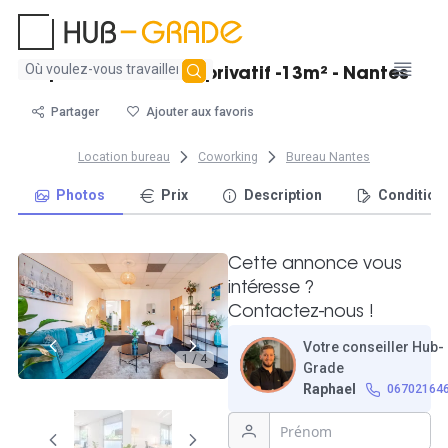
Aucun
Splendide bureau privatif -13m² - Nantes
résultat
trouvé
Partager
Ajouter aux favoris
Location bureau
Coworking
Bureau Nantes
Photos
Prix
Description
Condition
Cette annonce vous
intéresse ?
Contactez-nous !
Votre conseiller Hub-
1 / 4
Grade
Raphael
06702164