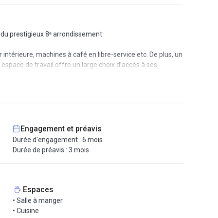
du prestigieux 8ᵉ arrondissement.
intérieure, machines à café en libre-service etc. De plus, un
 espace de travail offre un large choix d’accès à ses
tent dans le quartier. Pour ceux venant de la rive gauche ou
s ! Des petits-déjeuners ou encore des apéros pour se
Engagement et préavis
Durée d'engagement : 6 mois
Durée de préavis : 3 mois
ace, nettoyage, accès par badge...
Espaces
• Salle à manger
• Cuisine