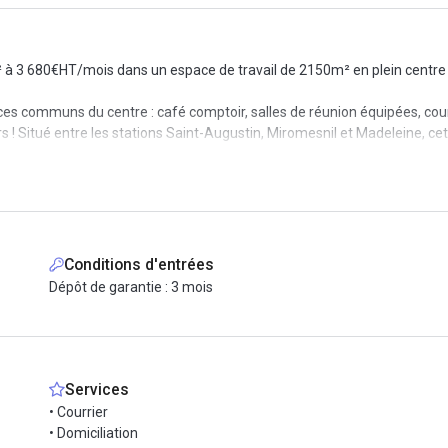
à 3 680€HT/mois dans un espace de travail de 2150m² en plein centre 
es communs du centre : café comptoir, salles de réunion équipées, cour 
rs ! Situé entre les stations Saint-Augustin, Miromesnil et Madeleine, cet
uelques minutes à pieds, tout comme bon nombre de stations Vélib présen
e les Invalides, les Tuileries ou encore le jardin des Champs Elysées.
x pour renforcer votre équipe et partager des moments avec vos coloc
Conditions d'entrées
iser vos événements : team-building, séminaires, conférences etc.
Dépôt de garantie : 3 mois
l, gestion du courrier, connexion wifi haut débit, un service réseau effic
Services
• Courrier
• Domiciliation