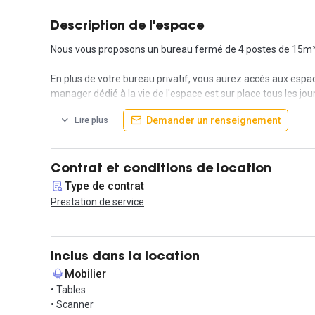
Description de l'espace
Nous vous proposons un bureau fermé de 4 postes de 15m² 
En plus de votre bureau privatif, vous aurez accès aux espac
manager dédié à la vie de l'espace est sur place tous les jou
coworkers : les lignes de métro 9, 13 et 14 se trouvent à q
Demander un renseignement
Lire plus
de l’est parisien, la promenade vaut également le détour entr
Ce coworking organise régulièrement des moments conviviau
détendre après une longue journée de travail !
Contrat et conditions de location
Type de contrat
Une équipe dédiée vous accompagnera également pour organ
Prestation de service
Enfin, de nombreux services sont inclus dans le loyer : accuei
Vous souhaitez visiter ? Contactez-nous !
Inclus dans la location
Mobilier
• Tables
• Scanner