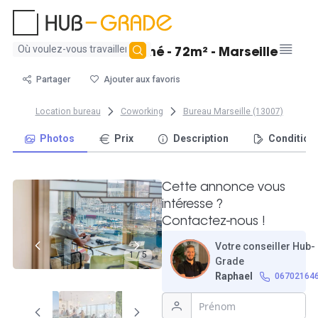
Aucun
Beau bureau fermé - 72m² - Marseille
résultat
trouvé
Partager
Ajouter aux favoris
Location bureau
Coworking
Bureau Marseille (13007)
Photos
Prix
Description
Condition
Cette annonce vous
intéresse ?
Contactez-nous !
Votre conseiller Hub-
1 / 5
Grade
Raphael
06702164