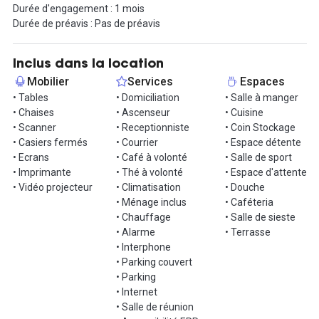
Durée d'engagement : 1 mois
Ici, les tracas administratifs sont inexistants. Aucun bail, aucune
Durée de préavis : Pas de préavis
caution et aucune obligation à long terme. Le loyer englobe
toutes les charges, telles que la domiciliation, l'accès à
l'électricité, l'eau, le café, Internet, le service de ménage, les
Inclus dans la location
équipements d'impression et bien d'autres avantages.
Mobilier
Services
Espaces
• Tables
• Domiciliation
• Salle à manger
La dimension communautaire est fondamentale dans cet
• Chaises
• Ascenseur
• Cuisine
espace, avec des forums de publication, des trombinoscopes, des
• Scanner
• Receptionniste
• Coin Stockage
opportunités pour rencontrer d'autres professionnels lors
• Casiers fermés
• Courrier
• Espace détente
d'événements, et la possibilité de travailler dans tous nos
• Ecrans
• Café à volonté
• Salle de sport
espaces à travers la France.
• Imprimante
• Thé à volonté
• Espace d'attente
• Vidéo projecteur
• Climatisation
• Douche
N'hésitez pas à nous contacter pour une visite !
• Ménage inclus
• Caféteria
• Chauffage
• Salle de sieste
• Alarme
• Terrasse
• Interphone
• Parking couvert
• Parking
• Internet
• Salle de réunion