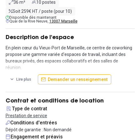
36 m²
10 postes
Soit 259€ HT / poste (pour 10)
Disponible dès maintenant
Quai de la Rive Neuve,
13007 Marseille
Description de l'espace
En plein cœur du Vieux-Port de Marseille, ce centre de coworking
propose une gamme variée d'espaces de travail, incluant des
bureaux privés, des espaces collaboratifs et des salles de
réunion.
Demander un renseignement
Lire plus
L'un de ses atouts notables est une superbe terrasse offrant une
vue panoramique sur le pittoresque Vieux-Port. En outre, un
espace extérieur agrémenté d'un mur végétal crée un
environnement de travail verdoyant et apaisant.
Contrat et conditions de location
Type de contrat
L'équipe dévouée sur place anime l'espace en organisant
Prestation de service
diverses activités telles que des ateliers, des workshops, des
Conditions d'entrées
conférences, des afterworks, et des petits-déjeuners.
Dépôt de garantie : Non demandé
Engagement et préavis
Ici, les tracas administratifs sont inexistants. Aucun bail, aucune