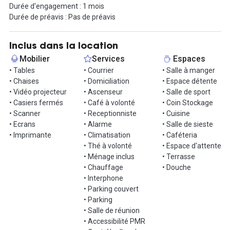
Durée d'engagement : 1 mois
caution et aucun engagement à long terme. Le loyer englobe
Durée de préavis : Pas de préavis
toutes les charges, de la domiciliation à l'accès à l'électricité, l'eau,
le café, Internet, le ménage, les services d'impression, et bien
d'autres avantages.
Inclus dans la location
Mobilier
Services
Espaces
La dimension communautaire est primordiale dans cet espace,
• Tables
• Courrier
• Salle à manger
avec des forums de publication, des trombinoscopes, des
• Chaises
• Domiciliation
• Espace détente
opportunités pour rencontrer d'autres professionnels lors
• Vidéo projecteur
• Ascenseur
• Salle de sport
d'événements, et la possibilité de travailler dans tous nos
• Casiers fermés
• Café à volonté
• Coin Stockage
espaces à travers la France.
• Scanner
• Receptionniste
• Cuisine
• Ecrans
• Alarme
• Salle de sieste
N'hésitez pas à explorer cet endroit exceptionnel ! Contactez-
• Imprimante
• Climatisation
• Caféteria
nous dès maintenant pour obtenir de plus amples informations.
• Thé à volonté
• Espace d'attente
• Ménage inclus
• Terrasse
• Chauffage
• Douche
• Interphone
• Parking couvert
• Parking
• Salle de réunion
• Accessibilité PMR