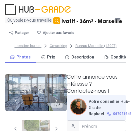
Aucun
Spacieux bureau privatif - 36m² - Marseille
résultat
trouvé
Partager
Ajouter aux favoris
Location bureau
Coworking
Bureau Marseille (13007)
Photos
Prix
Description
Condition
Cette annonce vous
intéresse ?
Contactez-nous !
Votre conseiller Hub-
1 / 5
Grade
Raphael
06702164