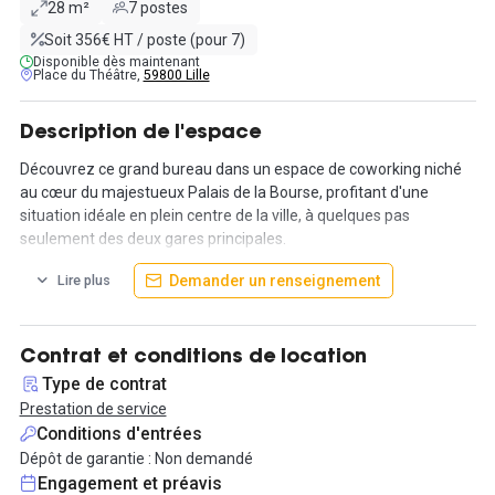
28 m²
7 postes
Soit 356€ HT / poste (pour 7)
Disponible dès maintenant
Place du Théâtre,
59800 Lille
Description de l'espace
Découvrez ce grand bureau dans un espace de coworking niché
au cœur du majestueux Palais de la Bourse, profitant d'une
situation idéale en plein centre de la ville, à quelques pas
seulement des deux gares principales.
Demander un renseignement
Lire plus
Cet espace de travail vous propose une variété d'espaces tout en
un, comprenant des workbars, des fauteuils confortables, des
coins salons et des espaces de détente. Pour une expérience de
travail optimale, le bureau de 28m² à louer est entièrement
Contrat et conditions de location
équipé avec tout le mobilier nécessaire pour une journée de
Type de contrat
travail productive, incluant des chaises, des tables et des écrans.
Prestation de service
Conditions d'entrées
Profitez de la liberté et de la confidentialité d'un bureau privé, tout
Dépôt de garantie : Non demandé
en profitant de nombreux espaces communs.
Engagement et préavis