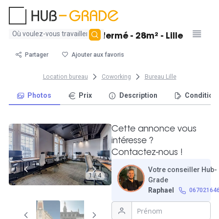
Aucun
Grand bureau fermé - 28m² - Lille
résultat
trouvé
Partager
Ajouter aux favoris
Location bureau
Coworking
Bureau Lille
Photos
Prix
Description
Condition
Cette annonce vous
intéresse ?
Contactez-nous !
Votre conseiller Hub-
1 / 4
Grade
Raphael
06702164