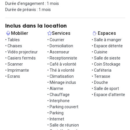
Durée d'engagement : 1 mois
Vous aurez un accès 24/24, 7/7, une connexion WiFi ultra-rapide,
Durée de préavis : 1 mois
un coin café, des salles de réunion, des cabines téléphoniques, un
rooftop, un bar, un espace de détente avec baby-foot, et même
une salle dédiée à la sieste. N'hésitez pas à profiter de l'offre
Inclus dans la location
journée d'essai pour découvrir cet espace.
Mobilier
Services
Espaces
• Tables
• Courrier
• Salle à manger
Contactez-nous sans attendre pour organiser une visite.
• Chaises
• Domiciliation
• Espace détente
• Vidéo projecteur
• Ascenseur
• Cuisine
• Casiers fermés
• Receptionniste
• Salle de sieste
• Scanner
• Café à volonté
• Coin Stockage
• Imprimante
• Thé à volonté
• Caféteria
• Ecrans
• Climatisation
• Terrasse
• Ménage inclus
• Douche
• Alarme
• Salle de sport
• Chauffage
• Espace d'attente
• Interphone
• Parking couvert
• Parking
• Internet
• Salle de réunion