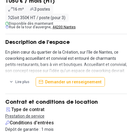
1050 € / mois (HT)
16 m²
3 postes
Soit 350€ HT / poste (pour 3)
Disponible dès maintenant
Rue de la tour d’auvergne,
44200 Nantes
Description de l'espace
En plein cœur du quartier de la Création, sur l'île de Nantes, ce
coworking accueillant et convivial est entouré de charmants
petits restaurants, bars à vin et boutiques. Accueillant et convivial,
son concept repose sur l'idée qu'un espace de coworking devrait
offrir un environnement propice au travail, associant praticité et
Demander un renseignement
Lire plus
fonctionnalité pour améliorer les performances de vos équipes.
Ainsi, vous y trouverez tous les avantages d'un centre d'affaires,
combinés à l'atmosphère chaleureuse d'une maison de famille.
Contrat et conditions de location
Ce coworking met à votre disposition un bureau fonctionnel et
Type de contrat
chaleureux, idéal pour une équipe de 3 personnes. Il est
Prestation de service
également équipé de tout le nécessaire (chaises confortables,
Conditions d'entrées
tables, et des caissons de rangement sur demande). En optant
Dépôt de garantie : 1 mois