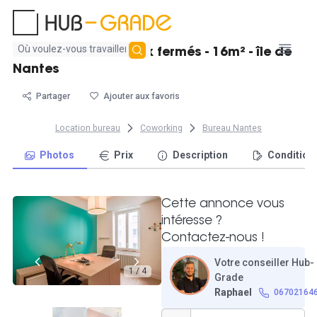
Aucun
2 charmants bureaux fermés - 16m² - île de
résultat
Nantes
trouvé
Partager
Ajouter aux favoris
Location bureau
Coworking
Bureau Nantes
Photos
Prix
Description
Condition
Cette annonce vous
intéresse ?
Contactez-nous !
Votre conseiller Hub-
1 / 4
Grade
Raphael
06702164