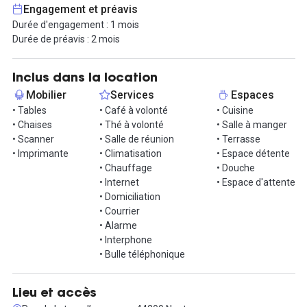
pour ce bureau, vous bénéficierez de nombreux services inclus :
Engagement et préavis
un accès sécurisé 24h/24, une connexion internet rapide en fibre
Durée d'engagement : 1 mois
optique et la possibilité d'imprimer vos documents de manière
Durée de préavis : 2 mois
centralisée.
De plus, vous avez accès gratuitement à trois salles de réunion au
Inclus dans la location
sein du coworking, ainsi qu'à des cabines téléphoniques
Mobilier
Services
Espaces
stratégiquement situées pour vos appels confidentiels. Les
• Tables
• Café à volonté
• Cuisine
espaces communs, tels que le salon, la kitchenette, la salle à
• Chaises
• Thé à volonté
• Salle à manger
manger et même un patio pour profiter du beau temps, sont
• Scanner
• Salle de réunion
• Terrasse
accessibles à tout moment.
• Imprimante
• Climatisation
• Espace détente
• Chauffage
• Douche
L'emplacement est très pratique, à seulement 5 minutes de la
• Internet
• Espace d'attente
Place du Commerce, à 400 mètres du futur Food Hall de la rue La
• Domiciliation
Noue Bras de Fer, à 500 mètres de l'arrêt de tramway Vincent
• Courrier
Gâche, et à 200 mètres de l'École Nationale d'Architecture.
• Alarme
• Interphone
Le bureau peut aussi être partagé avec un loyer de 330€ HT /
• Bulle téléphonique
poste.
N'hésitez pas à nous contacter pour organiser une visite de cet
Lieu et accès
espace !