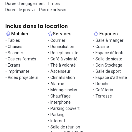
Durée d'engagement : 1 mois
Cette solution de bureaux est flexible, sans engagement de bail ni
Durée de préavis : Pas de préavis
préavis, avec toutes les charges incluses et la possibilité
d'accéder à tous nos espaces nationaux grâce à un seul badge.
Inclus dans la location
Contactez-nous pour venir le visiter !
Mobilier
Services
Espaces
• Tables
• Courrier
• Salle à manger
• Chaises
• Domiciliation
• Cuisine
• Scanner
• Receptionniste
• Espace détente
• Casiers fermés
• Café à volonté
• Salle de sieste
• Ecrans
• Thé à volonté
• Coin Stockage
• Imprimante
• Ascenseur
• Salle de sport
• Vidéo projecteur
• Climatisation
• Espace d'attente
• Alarme
• Douche
• Ménage inclus
• Caféteria
• Chauffage
• Terrasse
• Interphone
• Parking couvert
• Parking
• Internet
• Salle de réunion