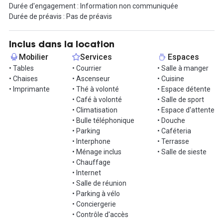
Durée d'engagement : Information non communiquée
petit-déjeuner, ateliers bien-être, workshoot, conférences, visio-
Durée de préavis : Pas de préavis
conférences) et de bénéficier de la présence de notre équipe sur
site tous les jours.
Inclus dans la location
Des visites sont possibles avec les Community Builder. Découvrez
Mobilier
Services
Espaces
l’espace de coworking et les bureaux privatifs. Toutes les
• Tables
• Courrier
• Salle à manger
locations sont sans engagement, flexibles, sans bail, sans caution
• Chaises
• Ascenseur
• Cuisine
!
• Imprimante
• Thé à volonté
• Espace détente
• Café à volonté
• Salle de sport
Contactez-nous vite pour visiter !
• Climatisation
• Espace d'attente
• Bulle téléphonique
• Douche
• Parking
• Caféteria
• Interphone
• Terrasse
• Ménage inclus
• Salle de sieste
• Chauffage
• Internet
• Salle de réunion
• Parking à vélo
• Conciergerie
• Contrôle d'accès