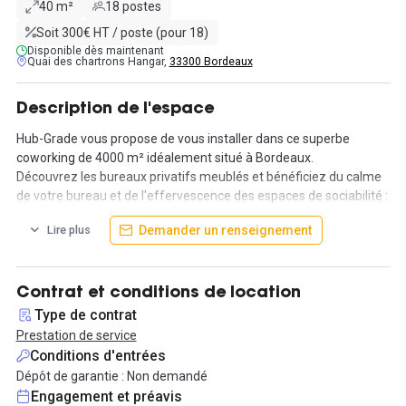
40 m²
18 postes
Soit 300€ HT / poste (pour 18)
Disponible dès maintenant
Quai des chartrons Hangar,
33300 Bordeaux
Description de l'espace
Hub-Grade vous propose de vous installer dans ce superbe
coworking de 4000 m² idéalement situé à Bordeaux.
Découvrez les bureaux privatifs meublés et bénéficiez du calme
de votre bureau et de l'effervescence des espaces de sociabilité :
cuisine, espaces de détente, beauty room, salle de sport, salle de
Demander un renseignement
Lire plus
ping-pong...
Vous apprécierez la magnifique terrasse de plus de 600 m²
donnant sur la Garonne avec vue sur le Pont de Pierre pour vos
Contrat et conditions de location
pauses déjeuners ou vos événements.
Type de contrat
Prestation de service
Une communauté privilégiée avec la création d’espaces de
Conditions d'entrées
sociabilité singuliers comme la salle japonisante, le bar, l'espace
Dépôt de garantie : Non demandé
gradins canapés et les espaces de jeux. Vous aurez aussi la
Engagement et préavis
chance d'assister à des événements au quotidien (afterworks,