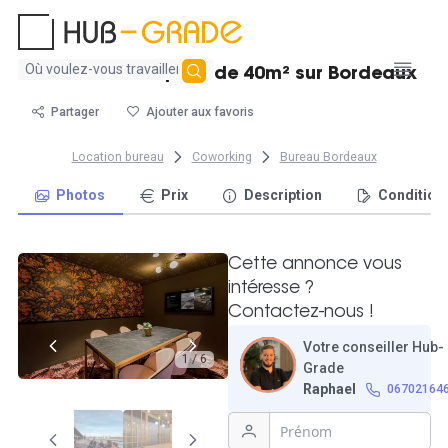
Aucun
Grand bureau privé de 40m² sur Bordeaux
résultat
trouvé
Partager
Ajouter aux favoris
Location bureau
Coworking
Bureau Bordeaux
Photos
Prix
Description
Condition
Cette annonce vous
intéresse ?
Contactez-nous !
Votre conseiller Hub-
1 / 6
Grade
Raphael
06702164