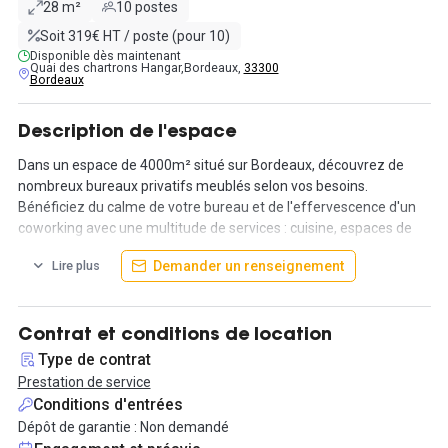
28 m²
10 postes
Soit 319€ HT / poste (pour 10)
Disponible dès maintenant
Quai des chartrons Hangar,Bordeaux,
33300
Bordeaux
Description de l'espace
Dans un espace de 4000m² situé sur Bordeaux, découvrez de
nombreux bureaux privatifs meublés selon vos besoins.
Bénéficiez du calme de votre bureau et de l'effervescence d'un
coworking avec une multitude de services : cuisine, espaces de
détente, beauty room, salle de sport, salle de ping-pong...
Demander un renseignement
Lire plus
En plus de ces différents espaces communs, vous pourrez vous
relaxer sur la magnifique terrasse de plus de 600 m² donnant sur
la Garonne avec vue sur le Pont de Pierre.
Contrat et conditions de location
Type de contrat
Présentes au quotidien, des animatrices animeront le lieu :
Prestation de service
ateliers, workshoot, conférences etc...
Conditions d'entrées
Dépôt de garantie : Non demandé
Rencontrez la communauté présente sur place et dans les autres