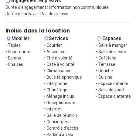
Engagement et préavis
espaces à Rouen, Lille, Lyon et Marseille. Une communauté
Durée d'engagement : Information non communiquée
privilégiée et réunit autour d’espaces de sociabilité singuliers
Durée de préavis : Pas de préavis
comme la salle japonisante, le bar, un espace gradins canapés et
des espaces de jeux. Vous pourrez alors profiter d’événements
au quotidien (afterworks, petit-déjeuner, ateliers bien-être,
Inclus dans la location
workshoot, conférences, visio-conférences) et la présence de
Mobilier
Services
Espaces
notre équipe sur site tous les jours.
• Tables
• Courrier
• Salle à manger
• Imprimante
• Ascenseur
• Salle de sieste
Le plus : toutes les offres sont sans engagement, flexibles, sans
• Ecrans
• Thé à volonté
• Caféteria
bail, sans caution !
• Chaises
• Café à volonté
• Terrasse
• Climatisation
• Douche
Venez visiter !
• Bulle téléphonique
• Cuisine
• Interphone
• Espace détente
• Chauffage
• Salle de sport
• Ménage inclus
• Espace d'attente
• Receptionniste
• Internet
• Salle de réunion
• Conciergerie
• Contrôle d'accès
• Parking à vélo