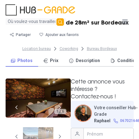
Aucun
Beau bureau fermé de 28m² sur Bordeaux
résultat
trouvé
Partager
Ajouter aux favoris
Location bureau
Coworking
Bureau Bordeaux
Photos
Prix
Description
Condition
Cette annonce vous
intéresse ?
Contactez-nous !
Votre conseiller Hub-
1 / 6
Grade
Raphael
06702164