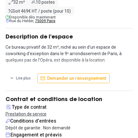
32 m²
10 postes
Soit 469€ HT / poste (pour 10)
Disponible dès maintenant
Rue du Helder,
75009 Paris
Description de l'espace
Ce bureau privatif de 32 m², niché au sein d'un espace de
coworking d'exception dans le 9ᵉ arrondissement de Paris, à
quelques pas de l'Opéra, est disponible à la location.
L'offre comprend des bureaux au design moderne et fonctionnel,
Demander un renseignement
Lire plus
un accès à internet très haut débit, une infrastructure de câblage
et de téléphonie de pointe. L'aménagement est également
flexible, permettant de s'adapter aux besoins des locataires.
Contrat et conditions de location
Pour enrichir l'expérience, un espace cuisine, une salle à manger,
Type de contrat
un coin détente ainsi que plusieurs salles de réunion et même
Prestation de service
une douche sont mis à disposition pour tous les adhérents. Des
Conditions d'entrées
services supplémentaires tels que l'utilisation d'une imprimante
Dépôt de garantie : Non demandé
ou d'un scanner sont également disponibles sur demande.
Engagement et préavis