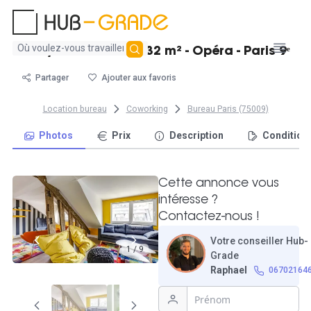
Aucun
Cosy bureau fermé 32 m² - Opéra - Paris 9ᵉ
résultat
trouvé
Partager
Ajouter aux favoris
Location bureau
Coworking
Bureau Paris (75009)
Photos
Prix
Description
Condition
Cette annonce vous
intéresse ?
Contactez-nous !
Votre conseiller Hub-
1 / 9
Grade
Raphael
06702164