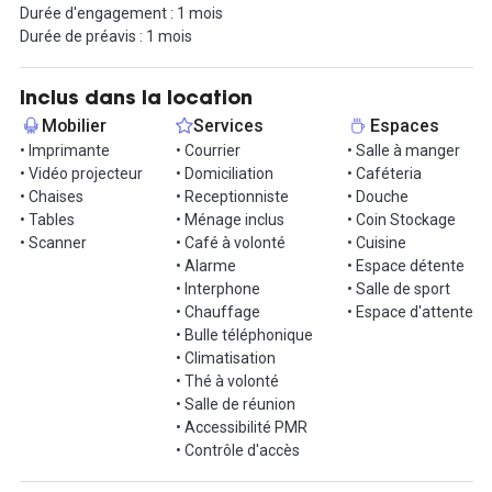
Durée d'engagement : 1 mois
Cet espace est idéalement localisé rue du Helder, il s'inscrit dans
Durée de préavis : 1 mois
un quartier vivant et dynamique, entouré de commerces et de
restaurants. De plus, il bénéficie d'une excellente accessibilité
grâce aux lignes de métro 3, 7 et 8, avec l'arrêt Opéra à proximité.
Inclus dans la location
Mobilier
Services
Espaces
Toutes les charges sont incluses dans le prix. N'hésitez pas à
• Imprimante
• Courrier
• Salle à manger
nous contacter pour en savoir davantage ou pour organiser une
• Vidéo projecteur
• Domiciliation
• Caféteria
visite.
• Chaises
• Receptionniste
• Douche
• Tables
• Ménage inclus
• Coin Stockage
• Scanner
• Café à volonté
• Cuisine
• Alarme
• Espace détente
• Interphone
• Salle de sport
• Chauffage
• Espace d'attente
• Bulle téléphonique
• Climatisation
• Thé à volonté
• Salle de réunion
• Accessibilité PMR
• Contrôle d'accès