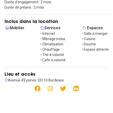
Durée d'engagement : 2 mois
Charges communes (eau, internet, ordures, usage espaces
Durée de préavis : 2 mois
communs) : 22€ HT / mois
Contactez-nous rapidement pour organiser une visite !
Inclus dans la location
Mobilier
Services
Espaces
• Internet
• Salle à manger
• Ménage inclus
• Cuisine
• Climatisation
• Douche
• Chauffage
• Espace détente
• Thé à volonté
• Café à volonté
Lieu et accès
Avenue d'Eysines, 33110 Bordeaux