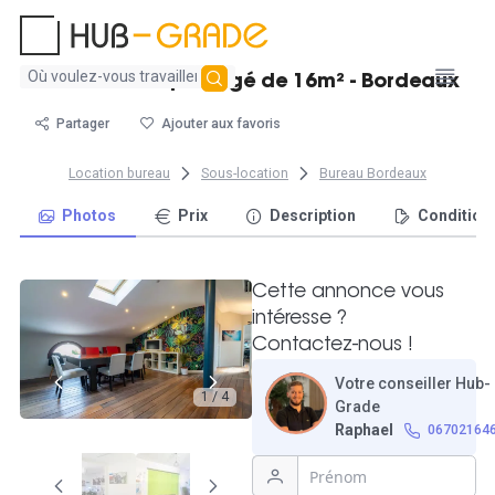
Aucun
Beau bureau partagé de 16m² - Bordeaux
résultat
trouvé
Partager
Ajouter aux favoris
Location bureau
Sous-location
Bureau Bordeaux
Photos
Prix
Description
Condition
Cette annonce vous
intéresse ?
Contactez-nous !
Votre conseiller Hub-
1 / 4
Grade
Raphael
06702164