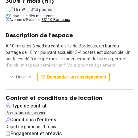
300 € / mois (HT)
16 m²
3 postes
Disponible dès maintenant
Avenue d'Eysines,
33110 Bordeaux
Description de l'espace
A 10 minutes à pied du centre ville de Bordeaux, un bureau
partagé de 16 m² pouvant accueillir 3-4 postes est disponible. Un
poste est déjà occupé mais le l'agencement du bureau permet
d'avoir un espace semi-privatif. Vous pourrez également
bénéficier d'un espace détente/café et de toilettes séparés. A
Demander un renseignement
Lire plus
l'étage, vous retrouverez une cuisine, une salle à manger et une
salle de bain partagés. L'espace est très lumineux et vous offre la
possibilité de personnaliser la vitrine.
Contrat et conditions de location
Le bureau est accessible en transports en commun grâce au
Type de contrat
tram et bus qui se situent à côté. Vous pourrez aussi stationner
Prestation de service
en voiture à proximité.
Conditions d'entrées
Dépôt de garantie : 1 mois
Loyer du bureau : 300€ HT / 360€ TTC
Engagement et préavis
Charges du bureau (électricité et ménage) : 75€ HT / mois