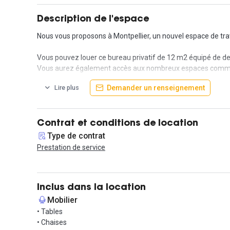
Description de l'espace
Nous vous proposons à Montpellier, un nouvel espace de trav
Vous pouvez louer ce bureau privatif de 12 m2 équipé de deu
Vous aurez également accès aux nombreux espaces communs, 
Demander un renseignement
Lire plus
Le bâtiment est sécurisé, et accessible 24h/24, 7j/7. Un accue
Dans cette location tous les services et charges sont inclus, l
Contactez nous pour organiser une visite.
Contrat et conditions de location
Type de contrat
Prestation de service
Inclus dans la location
Mobilier
• Tables
• Chaises