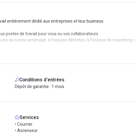
ail entièrement dédié aux entreprises et leur business.
x postes de travail pour vous ou vos collaborateurs.
la cuisine aménagé, à l'espace détentes, à l'espace de coworking, au
il est à disposition pour vous et vos clients.
e ménage, l'électricité, internet, les meubles...
Conditions d'entrées
Dépôt de garantie : 1 mois
Services
• Courrier
• Ascenseur