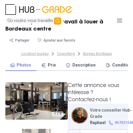
Aucun
Plusieurs postes de travail à louer à
résultat
Bordeaux centre
trouvé
Partager
Ajouter aux favoris
Location bureau
Coworking
Bureau Bordeaux
Photos
Prix
Description
Condition
Cette annonce vous
intéresse ?
Contactez-nous !
Votre conseiller Hub-
1 / 3
Grade
Raphael
06702164