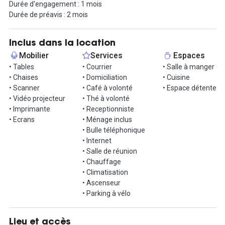
Durée d'engagement : 1 mois
Durée de préavis : 2 mois
Dans une offre en prestation de services, les charges sont
incluses dans le loyer HT(taxes, charges, internet, ménage...). A
coté de cela, plusieurs espaces communs sont également à
Inclus dans la location
disposition comme des callbox et salles de réunions, une cuisine
Mobilier
Services
Espaces
aménagée avec boissons chaudes en illimitées. Possibilité de
• Tables
• Courrier
• Salle à manger
domiciliation et réception de courrier.
• Chaises
• Domiciliation
• Cuisine
• Scanner
• Café à volonté
• Espace détente
L'espace est ouvert à tous, contactez-nous pour visiter !
• Vidéo projecteur
• Thé à volonté
• Imprimante
• Receptionniste
• Ecrans
• Ménage inclus
• Bulle téléphonique
• Internet
• Salle de réunion
• Chauffage
• Climatisation
• Ascenseur
• Parking à vélo
Lieu et accès