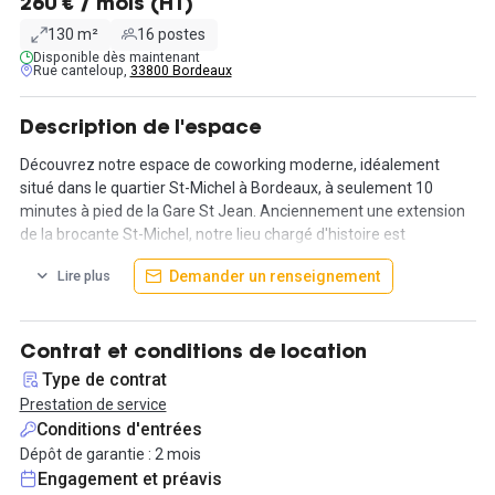
260 € / mois (HT)
130 m²
16 postes
Disponible dès maintenant
Rue canteloup,
33800 Bordeaux
Description de l'espace
Découvrez notre espace de coworking moderne, idéalement
situé dans le quartier St-Michel à Bordeaux, à seulement 10
minutes à pied de la Gare St Jean. Anciennement une extension
de la brocante St-Michel, notre lieu chargé d'histoire est
désormais un espace contemporain accueillant diverses
Demander un renseignement
Lire plus
entreprises, telles que des start-ups, agences de communication
et de conseil, bureaux d’études, entreprises technologiques 3D, et
du web. Vous y trouverez une ambiance professionnelle et
décontractée.
Contrat et conditions de location
Type de contrat
Plusieurs bureaux sont disponibles dans cet espace de coworking
Prestation de service
accessible 24/24h et 7/7j l’accès est sécurisé par une centrale
Conditions d'entrées
biométrique et les locaux sont sous alarme télésurveillée.
Dépôt de garantie : 2 mois
Le petit + : vous bénéficiez d’un poste attitré et profitez des
Engagement et préavis
synergies avec d’autres entrepreneurs.