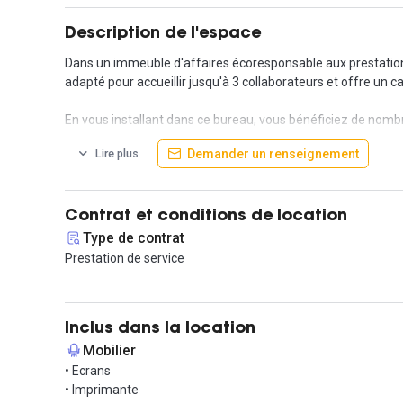
Description de l'espace
Dans un immeuble d'affaires écoresponsable aux prestation
adapté pour accueillir jusqu'à 3 collaborateurs et offre un c
En vous installant dans ce bureau, vous bénéficiez de nombre
accès à 4 salles de réunion pouvant accueillir de 4 à 35 pers
Demander un renseignement
Lire plus
conciergerie, du thé et du café, un espace événementiel priv
Ce bureau se trouve à proximité de la Place d'Armagnac, ce 
De plus, avec la station de tramway Belcier en face et la r
Contrat et conditions de location
Mérignac en 25 minutes.
Type de contrat
Prestation de service
Contactez votre agent immobilier pour visiter !
Inclus dans la location
Mobilier
• Ecrans
• Imprimante