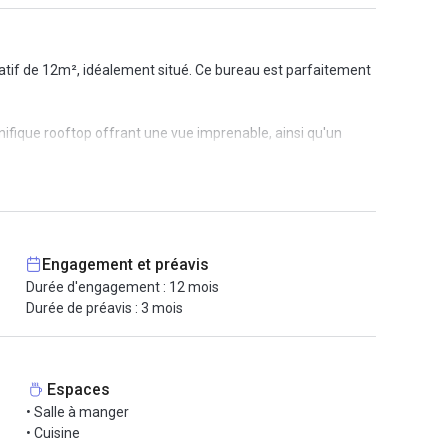
tif de 12m², idéalement situé. Ce bureau est parfaitement
nifique rooftop offrant une vue imprenable, ainsi qu'un
 internet fibrée, la domiciliation, un service de
es douches et bien d'autres prestations !
re SNCF et à proximité de nombreux restaurants et hôtels.
Bordeaux en seulement 10 minutes et l'aéroport de Bordeaux
Engagement et préavis
Durée d'engagement : 12 mois
Durée de préavis : 3 mois
Espaces
• Salle à manger
• Cuisine