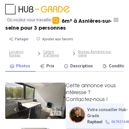
Aucun
Bureau lumineux de 16m² à Asnières-sur-
résultat
seine pour 3 personnes
trouvé
Partager
Ajouter aux favoris
Location
Centre
Bureau Asnières-sur-
bureau
d'affaires
seine
Photos
Prix
Description
Condition
Cette annonce vous
intéresse ?
Contactez-nous !
Votre conseiller Hub-
1 / 5
Grade
Raphael
06702164