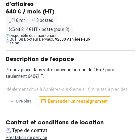
d'affaires
640 € / mois (HT)
16 m²
3 postes
Soit 214€ HT / poste (pour 3)
Disponible dès maintenant
Quai Du Docteur Dervaux,
92600 Asnières-sur-
seine
Description de l'espace
Prenez place dans votre nouveau bureau de 16m² pour
seulement 640€HT.
Idéalement situé à Asnières-sur-Seine à 10minutes à pied des
commerces ainsi que des transports en communs notamment la
Demander un renseignement
Lire plus
ligne L, ce bureau sécurisé par badge est accessible 24h/24 et
7jours/7. Il est aussi possible de se garer facilement aux
alentours du bâtiment.
Contrat et conditions de location
Bureau tout équipé et meublé pouvant contenir 3 postes de
Type de contrat
travail.
Prestation de service