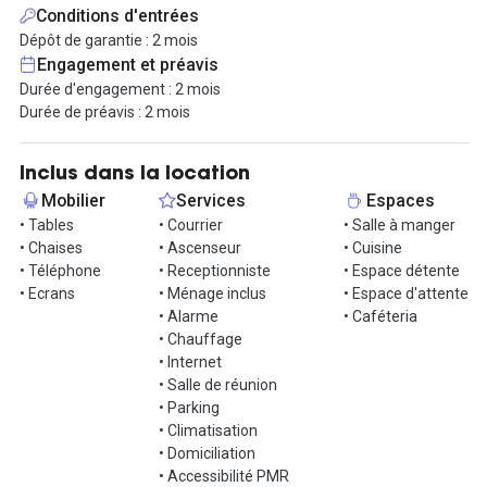
Loyer 640€ HT/CC comprenant les charges suivantes : ménage,
Conditions d'entrées
chauffage, électricité, internet ainsi qu'une cuisine mutualisée.
Dépôt de garantie : 2 mois
Une personne est présente sur place la journée pour vous
Engagement et préavis
assister.
Durée d'engagement : 2 mois
Possibilité de se stationner en parking souterrain pour 100€ HT
Durée de préavis : 2 mois
Contactez nous pour plus d'informations et planifier une visite !
D'autres espaces disponibles (Montreuil et Asnières)
Inclus dans la location
Mobilier
Services
Espaces
• Tables
• Courrier
• Salle à manger
• Chaises
• Ascenseur
• Cuisine
• Téléphone
• Receptionniste
• Espace détente
• Ecrans
• Ménage inclus
• Espace d'attente
• Alarme
• Caféteria
• Chauffage
• Internet
• Salle de réunion
• Parking
• Climatisation
• Domiciliation
• Accessibilité PMR