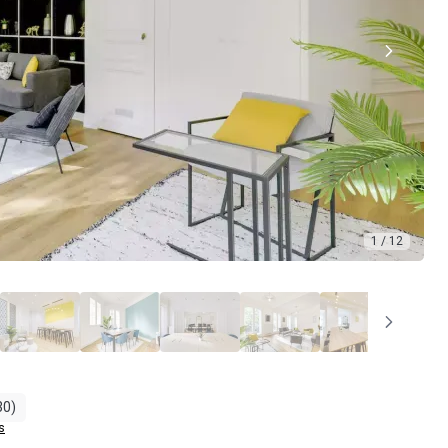
1 / 12
30)
s