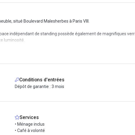
euble, situé Boulevard Malesherbes à Paris VIII.
espace indépendant de standing possède également de magnifiques verriè
e luminosité.
ndre à tous vos besoins, 2 à 3 open spaces, 3 salles de réunion, un be
é par des architectes d’intérieur.
Conditions d'entrées
entretien / réparations, une installation internet haut débit performant
Dépôt de garantie : 3 mois
nstamment à votre disposition afin de simplifier la gestion de vos burea
Services
• Ménage inclus
• Café à volonté