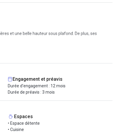
res et une belle hauteur sous plafond. De plus, ses
l espace pour se détendre, une cuisine toute équipée, un
Engagement et préavis
e et sécurisée, un contrôle d’accès intelligent, du café et
Durée d'engagement : 12 mois
Durée de préavis : 3 mois
ux et résoudre vos éventuels soucis.
Espaces
• Espace détente
• Cuisine