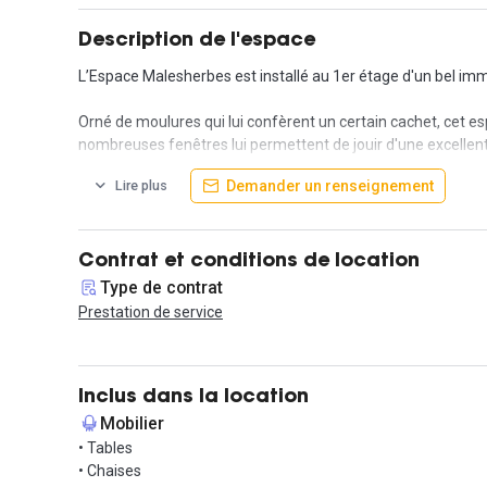
Description de l'espace
L’Espace Malesherbes est installé au 1er étage d'un bel imm
Orné de moulures qui lui confèrent un certain cachet, cet 
nombreuses fenêtres lui permettent de jouir d'une excellent
Demander un renseignement
Lire plus
Cet espace a été aménagé en différents espaces afin de répo
espace pour déjeuner ainsi qu'une phone box.
Il est équipé en mobilier professionnel, décoration et aménag
Contrat et conditions de location
Type de contrat
De nombreux services sont inclus : un service de ménage et d’
Prestation de service
des impressions illimités pour l’ensemble des équipes, etc.
Vous bénéficierez d’un service client 5* : une équipe est co
Inclus dans la location
Contactez nous rapidement pour une visite !
Mobilier
• Tables
• Chaises