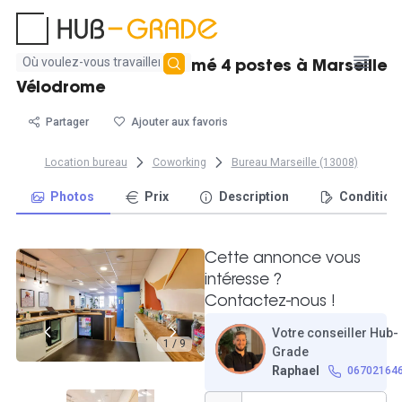
Aucun
Charmant bureau fermé 4 postes à Marseille
résultat
Vélodrome
trouvé
Partager
Ajouter aux favoris
Location bureau
Coworking
Bureau Marseille (13008)
Photos
Prix
Description
Condition
Cette annonce vous
intéresse ?
Contactez-nous !
Votre conseiller Hub-
1 / 9
Grade
Raphael
06702164