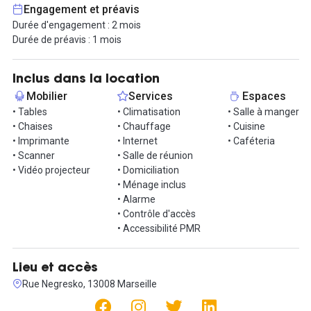
Celui-ci s'élève à 1200 euros HT par mois charges comprises, le
Engagement et préavis
tout comprenant tous les services dont vous avez besoin pour
Durée d'engagement : 2 mois
développer votre entreprise dans les meilleures conditions :
Durée de préavis : 1 mois
mobilier de qualité, accès Wifi fiable, réception accueillante et
salles de réunion pour vos rendez-vous professionnels.
Le vrai plus : des salles de réunions à disposition.
Inclus dans la location
Mobilier
Services
Espaces
N'hésitez pas à nous contacter pour réserver votre espace de
• Tables
• Climatisation
• Salle à manger
travail dès maintenant !
• Chaises
• Chauffage
• Cuisine
• Imprimante
• Internet
• Caféteria
• Scanner
• Salle de réunion
• Vidéo projecteur
• Domiciliation
• Ménage inclus
• Alarme
• Contrôle d'accès
• Accessibilité PMR
Lieu et accès
Rue Negresko, 13008 Marseille