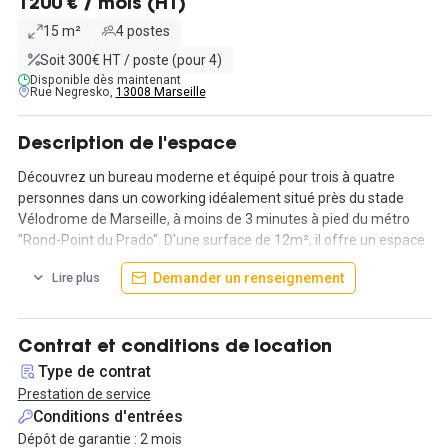
1200 € / mois (HT)
15 m²
4 postes
Soit 300€ HT / poste (pour 4)
Disponible dès maintenant
Rue Negresko,
13008 Marseille
Description de l'espace
Découvrez un bureau moderne et équipé pour trois à quatre
personnes dans un coworking idéalement situé près du stade
Vélodrome de Marseille, à moins de 3 minutes à pied du métro
"Rond-Point du Prado". D'une surface de 12m², il offre un espace
de travail lumineux, spacieux, confortable et sécurisé pour vous
Demander un renseignement
Lire plus
et votre équipe.
Profitez de l'accès 24/7 à toutes les installations, y compris le
lounge, les salles de réunion et la phonebox, pour répondre à tous
Contrat et conditions de location
vos besoins professionnels. Vous bénéficierez également de
Type de contrat
l'accès internet, de la reprographie, de l'électricité et du ménage
Prestation de service
inclus dans le prix de location.
Conditions d'entrées
Dépôt de garantie : 2 mois