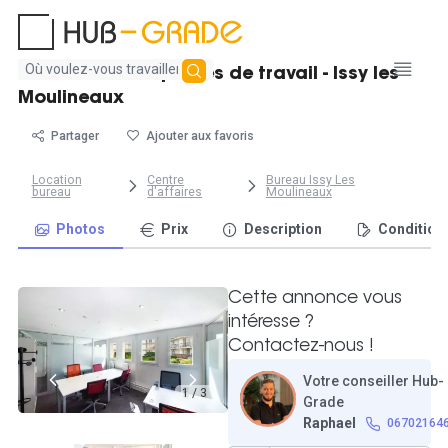
Aucun
Bureau fermé 4 postes de travail - Issy les
résultat
Moulineaux
trouvé
Partager
Ajouter aux favoris
Location
Centre
Bureau Issy Les
bureau
d'affaires
Moulineaux
Photos
Prix
Description
Condition
Cette annonce vous
intéresse ?
Contactez-nous !
Votre conseiller Hub-
1 / 3
Grade
Raphael
06702164