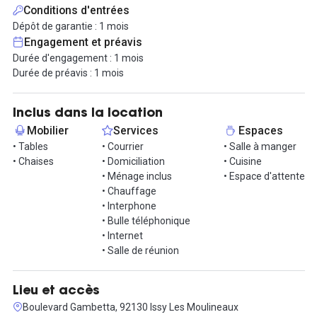
travail. A disposition tous les avantages d'un environnement
Conditions d'entrées
collaboratif et de ses services partagés.
Dépôt de garantie : 1 mois
L'accueil, le salon détente, les phones box, les salles réunions,
Engagement et préavis
l'espace cuisine pour déjeuner et l'espace reprographie sont
Durée d'engagement : 1 mois
accessibles par tous vos collaborateurs.
Durée de préavis : 1 mois
Tout est inclus dans le loyer, installez vous rapidement !
Inclus dans la location
Contactez nous pour organiser une visite !
Mobilier
Services
Espaces
• Tables
• Courrier
• Salle à manger
• Chaises
• Domiciliation
• Cuisine
• Ménage inclus
• Espace d'attente
• Chauffage
• Interphone
• Bulle téléphonique
• Internet
• Salle de réunion
Lieu et accès
Boulevard Gambetta, 92130 Issy Les Moulineaux