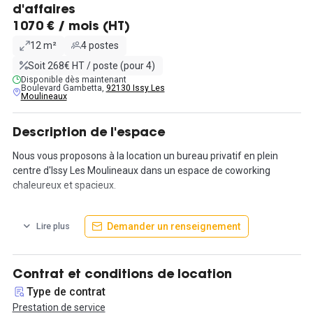
d'affaires
1070 € / mois (HT)
12 m²
4 postes
Soit 268€ HT / poste (pour 4)
Disponible dès maintenant
Boulevard Gambetta,
92130 Issy Les
Moulineaux
Description de l'espace
Nous vous proposons à la location un bureau privatif en plein
centre d'Issy Les Moulineaux dans un espace de coworking
chaleureux et spacieux.
Situé, boulevard Gambetta, au pied du métro Corentin-Celton
Demander un renseignement
Lire plus
(ligne 12) et à proximité du nouveau centre de ville d'Issy et de 30
enseignes, cet espace de coworking est prêt pour accueillir votre
activité en respectant vos besoins.
Contrat et conditions de location
A louer un bureau privatif de 12 m², aménagé avec 4 postes de
Type de contrat
travail, vos collaborateurs seront dans un très bon cadre de
Prestation de service