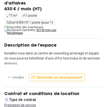
d'affaires
630 € / mois (HT)
7 m²
1 poste
Soit 630€ HT / poste (pour 1)
Disponible dès maintenant
Boulevard Gambetta,
92130 Issy Les
Moulineaux
Description de l'espace
Installez vous dans un centre de coworking aménagé et équipé
où vous pourrez bénéficier d'une offre tout inclus et de services
annexes.
Idéalement situé, boulevard Gambetta, au pied du métro
Demander un renseignement
Lire plus
Corentin-Celton (ligne 12) et à proximité du nouveau centre de
ville d'Issy les Moulineaux, nous vous proposons à la location un
espace privatif de 7 m² avec un poste de travail.
Contrat et conditions de location
Vous pourrez profiter également de tous les avantages d'un
Type de contrat
environnement collaboratif et de ses services partagés.
Prestation de service