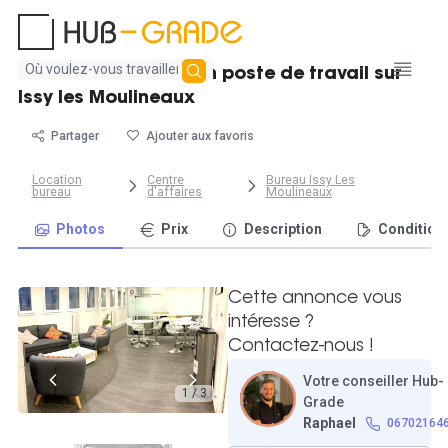
Aucun
Bureau fermé avec un poste de travail sur
résultat
Issy les Moulineaux
trouvé
Partager
Ajouter aux favoris
Location
Centre
Bureau Issy Les
bureau
d'affaires
Moulineaux
Photos
Prix
Description
Condition
Cette annonce vous
intéresse ?
Contactez-nous !
Votre conseiller Hub-
1 / 3
Grade
Raphael
06702164