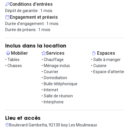
Les espaces communs du coworking sont en libre accès, l'accueil,
Conditions d'entrées
le salon détente, les phones box, les salles réunions, l'espace
Dépôt de garantie : 1 mois
cuisine pour déjeuner et l'espace reprographie.
Engagement et préavis
Durée d'engagement : 1 mois
Vous n'avez plus qu'à installer votre équipe !
Durée de préavis : 1 mois
Contactez nous pour organiser une visite !
Inclus dans la location
Mobilier
Services
Espaces
• Tables
• Chauffage
• Salle à manger
• Chaises
• Ménage inclus
• Cuisine
• Courrier
• Espace d'attente
• Domiciliation
• Bulle téléphonique
• Internet
• Salle de réunion
• Interphone
Lieu et accès
Boulevard Gambetta, 92130 Issy Les Moulineaux