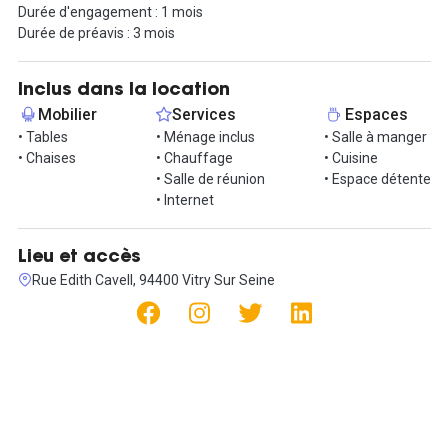
Durée d'engagement : 1 mois
Durée de préavis : 3 mois
Proche du RER C, RER D et de plusieurs lignes de bus vous pouvez
vous rendre très rapidement dans le cœur de Paris.
Inclus dans la location
Cet espace vous intéresse ? Contactez votre gent immobilier
Mobilier
Services
Espaces
Hub-Grade pour organiser une visite !
• Tables
• Ménage inclus
• Salle à manger
• Chaises
• Chauffage
• Cuisine
• Salle de réunion
• Espace détente
• Internet
Lieu et accès
Rue Edith Cavell, 94400 Vitry Sur Seine