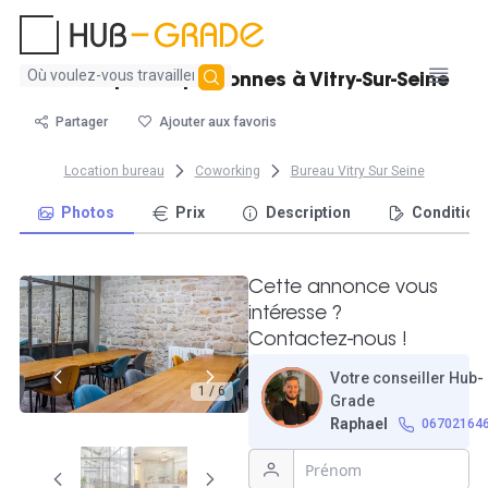
Aucun
Bureau pour 8 personnes à Vitry-Sur-Seine
résultat
trouvé
Partager
Ajouter aux favoris
Location bureau
Coworking
Bureau Vitry Sur Seine
Photos
Prix
Description
Condition
Cette annonce vous
intéresse ?
Contactez-nous !
Votre conseiller Hub-
1 / 6
Grade
Raphael
06702164