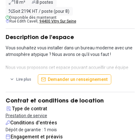
18 m²
8 postes
Soit 219€ HT / poste (pour 8)
Disponible dès maintenant
Rue Edith Cavell,
94400 Vitry Sur Seine
Description de l'espace
Vous souhaitez vous installer dans un bureau moderne avec une
atmosphère atypique ? Nous avons ce qu'il vous faut !
Nous vous proposons cet espace pouvant accueillir une équipe
jusqu'à 8 personnes pour seulement 1 750€HT/mois.
Demander un renseignement
Lire plus
Vous aurez en plus de votre espace privatif, accès à la cuisine, au
réfectoire, à l'espace détente, à un studio vidéo et encore à une
salle de réunion.
Un espace extérieur avec des bancs est aussi aménagé pour vos
Contrat et conditions de location
moments de pause au soleil.
Type de contrat
Prestation de service
Vitry-sur-Seine est un quartier en pleine expansion, très bien
Conditions d'entrées
desservi pour aller dans le centre de la capitale, plusieurs
Dépôt de garantie : 1 mois
théâtres, cinémas et commerces sont aussi présents pour
Engagement et préavis
dynamiser le quartier.