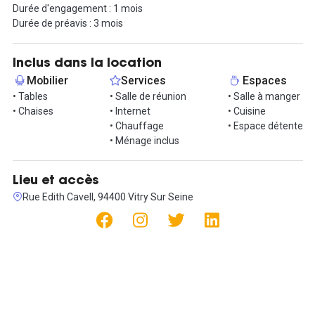
Durée d'engagement : 1 mois
Cet espace situé dans un quartier dynamique est à proximité de
Durée de préavis : 3 mois
nombreux commerces et restaurants ( Le P'tit Bistrot, L'imprévu,
L'Avenir ...).
Inclus dans la location
Vous souhaitez visiter ? Contactez-nous !
Mobilier
Services
Espaces
• Tables
• Salle de réunion
• Salle à manger
• Chaises
• Internet
• Cuisine
• Chauffage
• Espace détente
• Ménage inclus
Lieu et accès
Rue Edith Cavell, 94400 Vitry Sur Seine