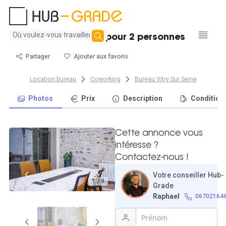
Aucun
Bureau fermé pour 2 personnes
résultat
trouvé
Partager
Ajouter aux favoris
Location bureau
Coworking
Bureau Vitry Sur Seine
Photos
Prix
Description
Condition
Cette annonce vous
intéresse ?
Contactez-nous !
Votre conseiller Hub-
1 / 9
Grade
Raphael
06702164