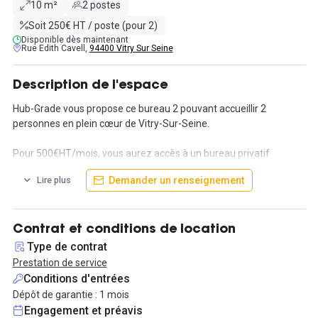
10 m²
2 postes
Soit 250€ HT / poste (pour 2)
Disponible dès maintenant
Rue Edith Cavell,
94400 Vitry Sur Seine
Description de l'espace
Hub-Grade vous propose ce bureau 2 pouvant accueillir 2
personnes en plein cœur de Vitry-Sur-Seine.
Pour 500€HT/mois, vous aurez accès à un bureau privatif
moderne de 10m². L'espace dispose aussi de plusieurs espaces
Demander un renseignement
Lire plus
communs comme un réfectoire, une cuisine, un salon et une salle
de réunion.
Un studio vidéo est aussi disponible, si vous avez un métier dans
l'audiovisuel cela est un vrai plus !
Contrat et conditions de location
L'espace est un ancien site industriel réhabilité à neuf et donne
Type de contrat
donc une atmosphère moderne et agréable pour venir travailler.
Prestation de service
Conditions d'entrées
Vous serez idéalement situé dans ce quartier émergent : proche
Dépôt de garantie : 1 mois
du RER C ou D, et de plusieurs lignes de bus comme la ligne 217,
Engagement et préavis
ou 25.