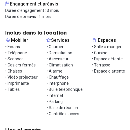
- Rooftop aménagé pour travailler à l’extérieur ou profiter du
Engagement et préavis
soleil marseillais
Durée d'engagement : 3 mois
- Accès inclus (sur réservation) à 3 phoneboxes et 5 salles de
Durée de préavis : 1 mois
réunion
La formule est clé-en-main : Wi-Fi fibre haut débit, assurance,
Inclus dans la location
forfaits café/thé et impressions, ainsi qu’un service de
Mobilier
Services
Espaces
conciergerie d’entreprise sont compris dans la location. Les
• Ecrans
• Courrier
• Salle à manger
bureaux peuvent être loués entièrement équipés, et une place de
• Téléphone
• Domiciliation
• Cuisine
parking est disponible en option.
• Scanner
• Ascenseur
• Espace détente
• Casiers fermés
• Climatisation
• Terrasse
Intéressé(e) ? Contactez-nous dès maintenant pour organiser
• Chaises
• Alarme
• Espace d'attente
une visite !
• Vidéo projecteur
• Chauffage
• Imprimante
• Interphone
• Tables
• Bulle téléphonique
• Internet
• Parking
• Salle de réunion
• Contrôle d'accès