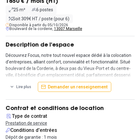
1850 € / mois (HT)
25 m²
6 postes
Soit 309€ HT / poste (pour 6)
Disponible à partir du 05/10/2026
Boulevard de la corderie,
13007 Marseille
Description de l'espace
Découvrez Focus, notre tout nouvel espace dédié à la colocation
d’entreprises, alliant confort, convivialité et fonctionnalité. Situé
boulevard de la Corderie, à deux pas du Vieux-Port et du centre-
ville, il bénéficie d’un emplacement idéal, parfaitement desservi
entre les stations de métro Vieux-Port et Estrangin.
Demander un renseignement
Lire plus
Nous proposons une variété de bureaux fermés, de différentes
tailles, pour répondre à tous vos besoins. Un bureau lumineux de
25 m², pouvant accueillir jusqu’à 6 personnes, est actuellement
Contrat et conditions de location
disponible à la location.
Type de contrat
Prestation de service
Les atouts de l’espace Focus :
Conditions d'entrées
- Cuisine équipée, espace détente et accueil
Dépôt de garantie : 1 mois