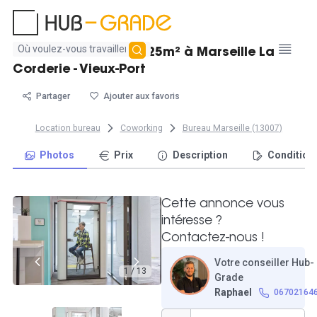
Aucun
Lumineux bureau de 25m² à Marseille La
résultat
Corderie - Vieux-Port
trouvé
Partager
Ajouter aux favoris
Location bureau
Coworking
Bureau Marseille (13007)
Photos
Prix
Description
Condition
Cette annonce vous
intéresse ?
Contactez-nous !
Votre conseiller Hub-
1 / 13
Grade
Raphael
06702164