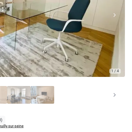
1 / 4
0)
uilly-sur-seine