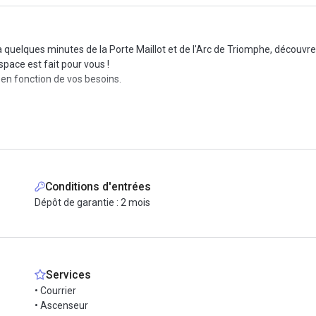
à quelques minutes de la Porte Maillot et de l'Arc de Triomphe, découvre
pace est fait pour vous !
 en fonction de vos besoins.
 et services premium inclus dans votre contrat de prestation de service
 tous les espaces communs : salles de réunion, salle pour déjeuner, esp
ien et l'aménagement moderne.
Conditions d'entrées
Dépôt de garantie : 2 mois
Services
• Courrier
• Ascenseur