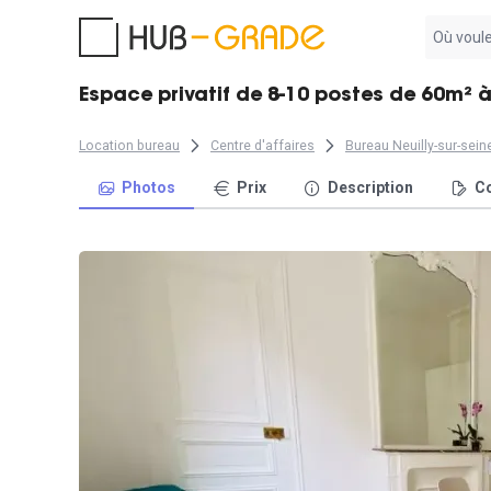
Aucun
résultat
trouvé
Espace privatif de 8-10 postes de 60m² à
Location bureau
Centre d'affaires
Bureau Neuilly-sur-sein
Photos
Prix
Description
Co