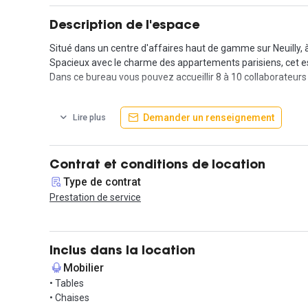
Description de l'espace
Situé dans un centre d'affaires haut de gamme sur Neuilly, 
Spacieux avec le charme des appartements parisiens, cet es
Dans ce bureau vous pouvez accueillir 8 à 10 collaborateurs
Ce centre d'affaires haut de gamme vous assure convivialité
Demander un renseignement
Lire plus
En plus de votre espace privé, vous aurez également accès à
Vous apprécierez, la lumière naturelle, le charme de l'anc
Ce bureau clé en main, n'attend plus que vous !
Contrat et conditions de location
Type de contrat
Contactez nous !
Prestation de service
Inclus dans la location
Mobilier
• Tables
• Chaises