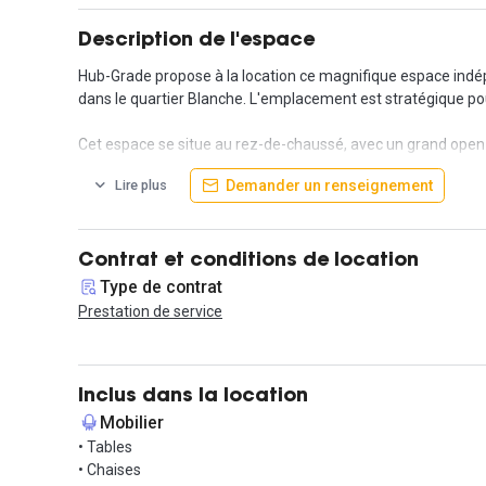
Description de l'espace
Hub-Grade propose à la location ce magnifique espace indépe
dans le quartier Blanche. L'emplacement est stratégique po
Cet espace se situe au rez-de-chaussé, avec un grand open-s
one, la seconde avec 8 places assises, et entièrement équi
Demander un renseignement
Lire plus
pour augmenter le nombre de poste de travail.
Une cuisine équipée est également sur place pour les déjeun
dispose également d'un accès à une cours intérieure.
Contrat et conditions de location
Type de contrat
Dans une offre en prestation de services, tout est inclus dans
Prestation de service
Question accessibilité, son emplacement idéal permet d'être
Pigalle. Nous pouvons également comptabiliser les lignes 3 
Inclus dans la location
Contactez-nous pour organiser une visite !
Mobilier
• Tables
• Chaises