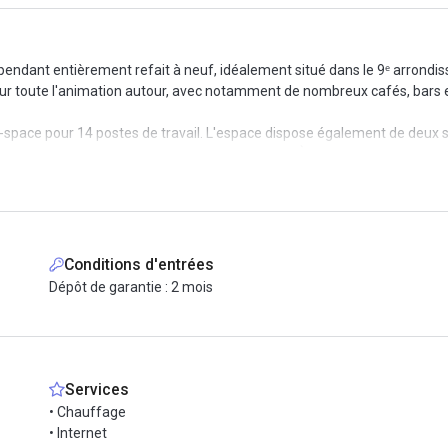
ndant entièrement refait à neuf, idéalement situé dans le 9ᵉ arrondiss
ur toute l'animation autour, avec notamment de nombreux cafés, bars e
pace pour 14 postes de travail. L'espace dispose également de deux sal
pée avec TV pour les présentations notamment. À savoir que l'un des es
ers, avec machine à café avec broyeur intégré. Une imprimante professi
Conditions d'entrées
 le prix affiché ; loyer, taxes, charges, et services comme internet fibr
Dépôt de garantie : 2 mois
 connecté facilement aux transports urbains. Nous retrouvons donc à pro
et 14 grâce à sa proximité avec la Gare Saint-Lazare (10 minutes à pied)
Services
• Chauffage
• Internet