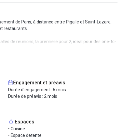
ement de Paris, à distance entre Pigalle et Saint-Lazare,
t restaurants.
les de réunions, la première pour 2, idéal pour des one-to-
paces peut très bien être utilisé comme bureau d'appoint
onnelle est mise à disposition du locataire. L'espace
Engagement et préavis
é par exemple.
Durée d'engagement : 6 mois
Durée de préavis : 2 mois
ximité la ligne 2 et 13 avec PLace Clichy, la 12 avec
.
Espaces
• Cuisine
• Espace détente