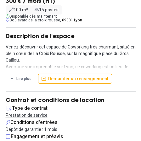
300 € / mois (HT)
100 m²
15 postes
Disponible dès maintenant
Boulevard de la croix rousse,
69001 Lyon
Description de l'espace
Venez découvrir cet espace de Coworking très charmant, situé en
plein cœur de La Croix Rousse, sur la magnifique place du Gros
Caillou.
Avec une vue imprenable sur Lyon, ce coworking est un lieu de
travail sans vis à vis, sans voiture et donc : au calme. Le confort de
Demander un renseignement
Lire plus
travail quotidien, c'est le critère premier, sans équivalence à
proximité.
Au sein de cet espace, 15 postes de travail sont disponibles : le
Contrat et conditions de location
mobilier est haut de gamme, confortable et design. Il y a
Type de contrat
également la possibilité de choisir son bureau sur place qui
Prestation de service
restera le vôtre, durant toute la durée de votre location.
Conditions d'entrées
Dépôt de garantie : 1 mois
Les prestations proposées sont nombreuses et diversifiées !
Engagement et préavis
Les locaux sont accessibles 24h/24h et 7j/7 via votre smartphone