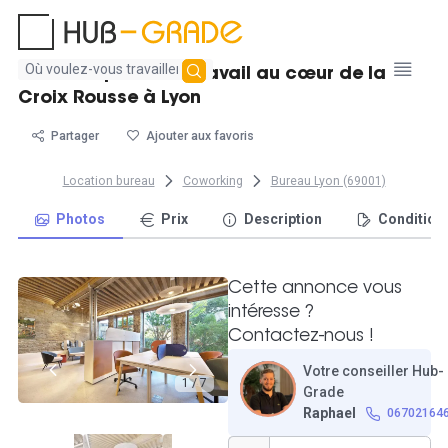
Aucun
Location poste de travail au cœur de la
résultat
Croix Rousse à Lyon
trouvé
Partager
Ajouter aux favoris
Location bureau
Coworking
Bureau Lyon (69001)
Photos
Prix
Description
Condition
Cette annonce vous
intéresse ?
Contactez-nous !
Votre conseiller Hub-
1 / 7
Grade
Raphael
06702164