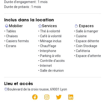
Durée d'engagement : 1 mois
et/ou un code d'accès personnel. Vous aurez accès au réseau
Durée de préavis : 1 mois
internet haut débit, grâce à la fibre. Les postes de travail sont
individuels et attitrés, avec une prise secteur et USB (afin de
charger votre smartphone), un casier privatif à code est
Inclus dans la location
également inclus.
Mobilier
Services
Espaces
• Tables
• Thé à volonté
• Salle à manger
Avec la location du poste de travail, vous aurez accès à la salle de
• Chaises
• Café à volonté
• Cuisine
réunion équipée d'un écran et d'une caméra, afin de réaliser vos
• Casiers fermés
• Ménage inclus
• Espace détente
rendez-vous dans les meilleures conditions. Une cuisine équipée
• Ecrans
• Chauffage
• Coin Stockage
(four-micro-onde/frigo/lave-vaisselle/machine à café) est mise
• Interphone
• Caféteria
à disposition, ainsi que des coins détente si vous souhaitez
• Parking à vélo
• Espace d'attente
prendre une pause. Le café à capsules est offert par le coworking
• Contrôle d'accès
!
• Internet
• Salle de réunion
À noter que si besoin, il est possible de tester un poste de travail
sur une journée, sans engagement.
Lieu et accès
En terme d'accès, vous avez le parking LPA du Gros Caillou à deux
Boulevard de la croix rousse, 69001 Lyon
pas.
Le métro Croix Rousse à 2 minutes à pied et possibilité de garer
vos vélos à 10 mètres du local sur des poteaux prévus à cet effet.