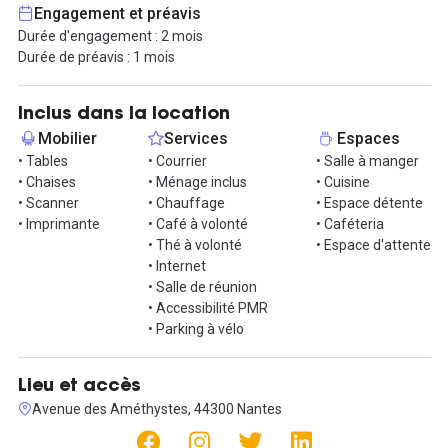
services sans engagement sont proposés afin de vous fournir
Engagement et préavis
tout ce dont vous pourriez avoir besoin. L'espace commun est
Durée d'engagement : 2 mois
composé d'un coin cuisine équipée avec salle à manger, Wi-Fi
Durée de préavis : 1 mois
haut débit dans l'ensemble de l'espace, imprimante commune
connectée au réseau, ménage inclus, salle de réunion disponible
à la réservation. L'accès à l'espace est possible 24h/24 et 7j/7 et
Inclus dans la location
100% sécurisé.
Mobilier
Services
Espaces
• Tables
• Courrier
• Salle à manger
Cet espace de coworking chaleureux vous donnera accès à
• Chaises
• Ménage inclus
• Cuisine
certains évènements afin de rencontrer tous les colocataires et
• Scanner
• Chauffage
• Espace détente
bénéficier d'un cadre de travail agréable.
• Imprimante
• Café à volonté
• Caféteria
• Thé à volonté
• Espace d'attente
Appelez-nous dès aujourd'hui pour convenir d'une visite !
• Internet
• Salle de réunion
• Accessibilité PMR
• Parking à vélo
Lieu et accès
Avenue des Améthystes, 44300 Nantes