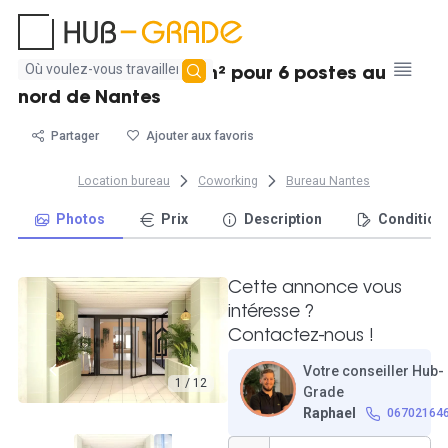
Aucun
Bureau fermé de 28 m² pour 6 postes au
résultat
nord de Nantes
trouvé
Partager
Ajouter aux favoris
Location bureau
Coworking
Bureau Nantes
Photos
Prix
Description
Condition
Cette annonce vous
intéresse ?
Contactez-nous !
Votre conseiller Hub-
1 / 12
Grade
Raphael
06702164