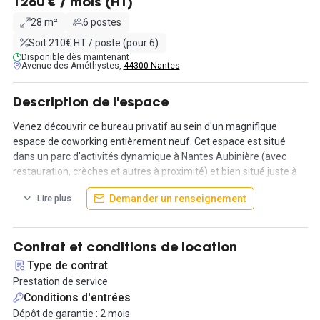
1260 € / mois (HT)
28 m²
6 postes
Soit 210€ HT / poste (pour 6)
Disponible dès maintenant
Avenue des Améthystes,
44300 Nantes
Description de l'espace
Venez découvrir ce bureau privatif au sein d'un magnifique
espace de coworking entièrement neuf. Cet espace est situé
dans un parc d'activités dynamique à Nantes Aubinière (avec
restauration, crèches et autres à proximité) et bien situé juste à
côté des axes autoroutiers (A11 et A811). La zone est également
Demander un renseignement
Lire plus
desservie par des arrêts de bus situés à 5 minutes à pied. Des
espaces de travail partagés et des salles de réunion sont
également à votre disposition .
Contrat et conditions de location
Le bureau privatif est équipé de 6 postes de travail pour 28m²
Type de contrat
pour 1260€/mois HT.
Prestation de service
Conditions d'entrées
L’ensemble des prestations sont incluses et de nombreux
Dépôt de garantie : 2 mois