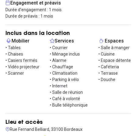
Engagement et préavis
Durée d'engagement : 1 mois
L'espace est sécurisé:
Durée de préavis : 1 mois
Accès au bureau via une application mobile
Système d'alarme et télésurveillance
Casier à l'entrée
Inclus dans la location
Mobilier
Services
Espaces
Dépôt de garantie : 500€ HT
• Tables
• Courrier
• Salle à manger
• Chaises
• Ménage inclus
• Cuisine
Transports :
• Casiers fermés
• Alarme
• Espace détente
À 3 minutes à pied du Tram A qui mène jusqu'au centre-ville
• Vidéo projecteur
• Chauffage
• Caféteria
À 25 minutes de la Gare Saint-Jean (Tram A puis Tram C/D)
• Scanner
• Climatisation
• Terrasse
• Parking à vélo
• Douche
• Internet
• Salle de réunion
• Café à volonté
• Bulle téléphonique
Lieu et accès
Rue Fernand Belliard, 33100 Bordeaux