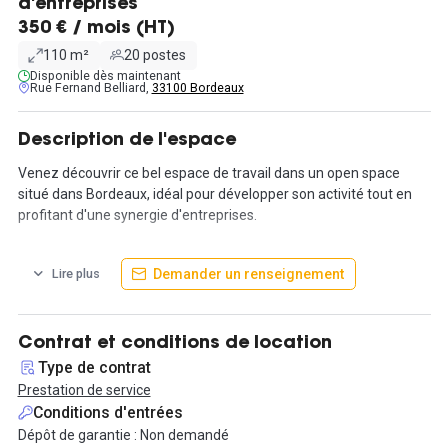
d'entreprises
350 € / mois (HT)
110 m²
20 postes
Disponible dès maintenant
Rue Fernand Belliard,
33100 Bordeaux
Description de l'espace
Venez découvrir ce bel espace de travail dans un open space
situé dans Bordeaux, idéal pour développer son activité tout en
profitant d'une synergie d'entreprises.
Nous vous proposons à la locations sur 110 m² baignés par une
Demander un renseignement
Lire plus
lumière naturelle, des postes de travail tout équipés : table de
bureau, chaise et caisson de rangement pour chaque poste.
Vous aurez accès aux espaces partagés: une cuisine, salle à
Contrat et conditions de location
manger, un salon détente, des salles de réunion, une terrasse
Type de contrat
avec piscine ainsi qu'un garage à vélos et trottinettes.
Prestation de service
Conditions d'entrées
Vous apprécierez tous les services inclus: internet (fibre),
Dépôt de garantie : Non demandé
ménage, chauffage, électricité, climatisation...