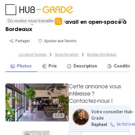
Aucun
Location postes de travail en open-space à
résultat
Bordeaux
trouvé
Partager
Ajouter aux favoris
Location bureau
Sous-location
Bureau Bordeaux
Photos
Prix
Description
Condition
Cette annonce vous
intéresse ?
Contactez-nous !
Votre conseiller Hub-
1 / 5
Grade
Raphael
06702164