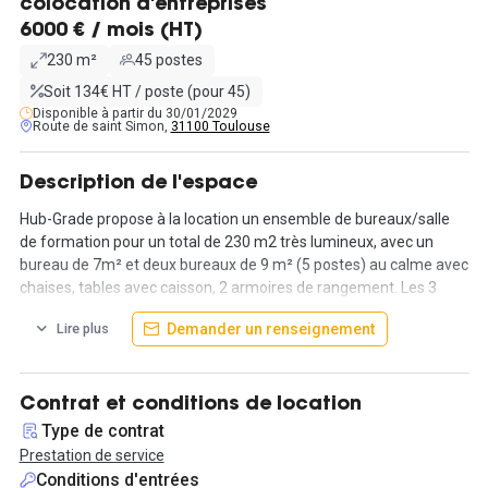
colocation d'entreprises
6000 € / mois (HT)
230 m²
45 postes
Soit 134€ HT / poste (pour 45)
Disponible à partir du 30/01/2029
Route de saint Simon,
31100 Toulouse
Description de l'espace
Hub-Grade propose à la location un ensemble de bureaux/salle
de formation pour un total de 230 m2 très lumineux, avec un
bureau de 7m² et deux bureaux de 9 m² (5 postes) au calme avec
chaises, tables avec caisson, 2 armoires de rangement. Les 3
salles de formation font respectivement 22, 48 et 70 m2.
Demander un renseignement
Lire plus
La prestation comprend Internet fibre (accès pro / accès invités),
l'imprimante professionnelle, l'électricité, le chauffage et la
climatisation, les charges de copropriété et le ménage.
Contrat et conditions de location
Type de contrat
Également présente sur le plateau, une salle de collation avec
Prestation de service
frigo, four, micro-ondes, assiettes et couverts. Une salle d’attente
Conditions d'entrées