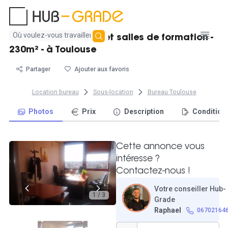
Aucun
Plateau de bureaux et salles de formation -
résultat
230m² - à Toulouse
trouvé
Partager
Ajouter aux favoris
Location bureau
Sous-location
Bureau Toulouse
Photos
Prix
Description
Condition
Cette annonce vous
intéresse ?
Contactez-nous !
Votre conseiller Hub-
1 / 3
Grade
Raphael
06702164