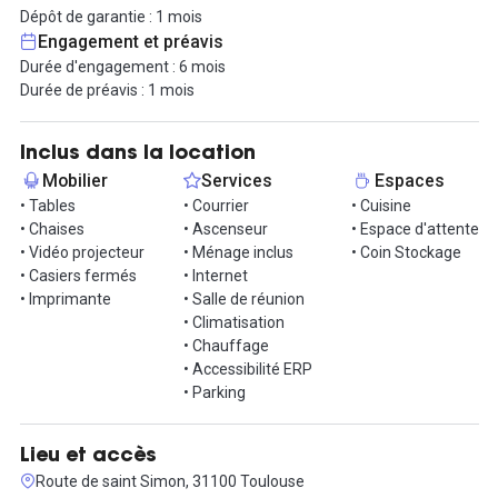
est à l’accueil avec fauteuils et canapé. Vue sur les Pyrénées -
Dépôt de garantie : 1 mois
5ième étage avec ascenseur.
Engagement et préavis
Durée d'engagement : 6 mois
Possibilité d’autres agencements selon vos besoins.
Durée de préavis : 1 mois
L’immeuble est situé à proximité de la rocade sortie Cépière avec
des places de parking à proximité ; 2 lignes de bus ainsi qu’1
Inclus dans la location
station Vélo Toulouse. Les stations métro à proximité sont Mirail-
Mobilier
Services
Espaces
Université ou Arènes.
• Tables
• Courrier
• Cuisine
• Chaises
• Ascenseur
• Espace d'attente
Location vide également possible.
• Vidéo projecteur
• Ménage inclus
• Coin Stockage
• Casiers fermés
• Internet
Contactez-nous pour plus d'information.
• Imprimante
• Salle de réunion
• Climatisation
• Chauffage
• Accessibilité ERP
• Parking
Lieu et accès
Route de saint Simon, 31100 Toulouse