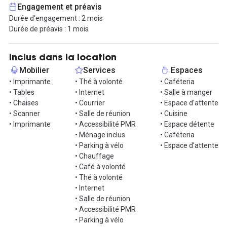
et conviviale mais aussi pour sa décoration soignée.
Engagement et préavis
Durée d'engagement : 2 mois
Tout est inclus dans votre loyer ! Les charges, le mobiliers,
Durée de préavis : 1 mois
internet, les salles de réunion, le ménage et beaucoup d'autres...
La liste est longue !
Inclus dans la location
Le petit plus ? Des évènements organisés régulièrement afin de
Mobilier
Services
Espaces
faciliter les rencontres et les synergies. La promesse de bons
• Imprimante
• Thé à volonté
• Caféteria
moments passés entre coworkers mais surtout de développer
• Tables
• Internet
• Salle à manger
votre activité dans les meilleures conditions !
• Chaises
• Courrier
• Espace d'attente
• Scanner
• Salle de réunion
• Cuisine
N'attendez plus pour nous contacter et organiser une visite !
• Imprimante
• Accessibilité PMR
• Espace détente
• Ménage inclus
• Caféteria
• Parking à vélo
• Espace d'attente
• Chauffage
• Café à volonté
• Thé à volonté
• Internet
• Salle de réunion
• Accessibilité PMR
• Parking à vélo