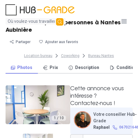
Aucun
Bureau fermé pour 3 personnes à Nantes
résultat
Aubinière
trouvé
Partager
Ajouter aux favoris
Location bureau
Coworking
Bureau Nantes
Photos
Prix
Description
Condition
Cette annonce vous
intéresse ?
Contactez-nous !
Votre conseiller Hub-
1 / 10
Grade
Raphael
06702164