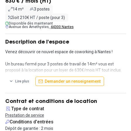
630 € / mois (HT)
14 m²
3 postes
Soit 210€ HT / poste (pour 3)
Disponible dès maintenant
Avenue des Amethystes,
44300 Nantes
Description de l'espace
Venez découvrir ce nouvel espace de coworking à Nantes !
Un bureau fermé pour 3 postes de travail de 14m² vous est
proposé à la location pour un loyer de 630€/mois HT tout inclus.
Demander un renseignement
Lire plus
Choisir cet espace, c'est profiter d'un emplacement idéal puisqu'il
est situé dans un parc d'activité dynamique qui propose de
nombreux services de restauration, de magasins mais aussi de
garde d'enfants. De plus, nous sommes desservis par les axes
Contrat et conditions de location
autoroutiers, la garantie d'être à l'heure au bureau et sans
Type de contrat
encombre !
Prestation de service
Conditions d'entrées
Vous apprécierez ce coworking pour son ambiance chaleureuse
Dépôt de garantie : 2 mois